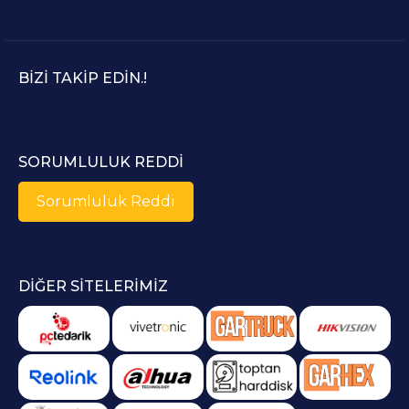
BIZI TAKIP EDIN.!
SORUMLULUK REDDI
Sorumluluk Reddi
DIĞER SITELERIMIZ