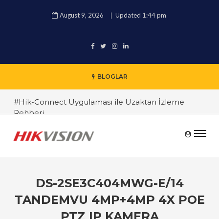
August 9, 2026
Updated 1:44 pm
BLOGLAR
#Hik-Connect Uygulaması ile Uzaktan İzleme
Rehberi
#Hikvision 4K IP Kamera İncelemesi
#Hikvision DVR ve NVR Sistemleri Arasındaki
Farklar
#Endüstriyel Güvenlik Çözümleri ile İşyerinizi
DS-2SE3C404MWG-E/14
Koruyun
TANDEMVU 4MP+4MP 4X POE
#TRT Haber Güvenlik Kamerası Alırken Nelere
PTZ IP KAMERA
Dikkat Edilmeli ? Güvenlik Kamera Uzmanı Pc