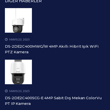
DIĞER HABERLER
MAYIS 23, 2025
DS-2DE2C400MWG/W 4MP Akıllı Hibrit Işık WiFi
PTZ Kamera
MAYIS 23, 2025
DS-2DE2C400SCG-E 4MP Sabit Dış Mekan ColorVu
PT IP Kamera