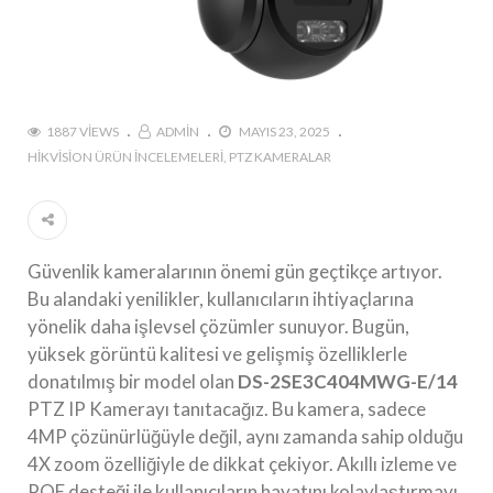
1887 VIEWS
ADMIN
MAYIS 23, 2025
HIKVISION ÜRÜN İNCELEMELERI
PTZ KAMERALAR
Güvenlik kameralarının önemi gün geçtikçe artıyor.
Bu alandaki yenilikler, kullanıcıların ihtiyaçlarına
yönelik daha işlevsel çözümler sunuyor. Bugün,
yüksek görüntü kalitesi ve gelişmiş özelliklerle
donatılmış bir model olan
DS-2SE3C404MWG-E/14
PTZ IP Kamerayı tanıtacağız. Bu kamera, sadece
4MP çözünürlüğüyle değil, aynı zamanda sahip olduğu
4X zoom özelliğiyle de dikkat çekiyor. Akıllı izleme ve
POE desteği ile kullanıcıların hayatını kolaylaştırmayı