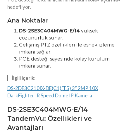
hedefliyor.
Ana Noktalar
DS-2SE3C404MWG-E/14
yüksek
çözünürlük sunar.
Gelişmiş PTZ özellikleri ile esnek izleme
imkanı sağlar.
POE desteği sayesinde kolay kurulum
imkanı sunar.
İlgili içerik:
DS-2DE3C210IX-DE(C1)(T5) 3” 2MP 10X
DarkFighter IR Speed Dome IP Kamera
DS-2SE3C404MWG-E/14
TandemVu: Özellikleri ve
Avantajları