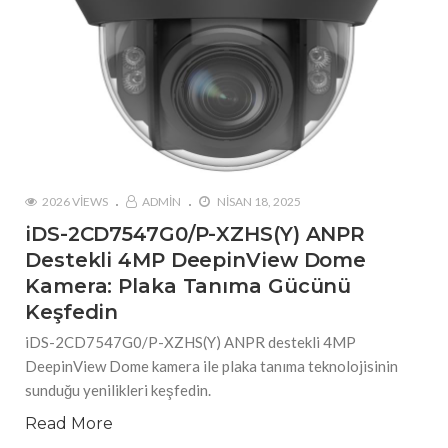
2026 VIEWS
ADMIN
NISAN 18, 2025
iDS-2CD7547G0/P-XZHS(Y) ANPR
Destekli 4MP DeepinView Dome
Kamera: Plaka Tanıma Gücünü
Keşfedin
iDS-2CD7547G0/P-XZHS(Y) ANPR destekli 4MP
DeepinView Dome kamera ile plaka tanıma teknolojisinin
sunduğu yenilikleri keşfedin.
Read More