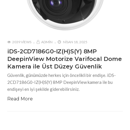
2039 VIEWS
ADMIN
NISAN 18, 2025
iDS-2CD7186G0-IZ(H)S(Y) 8MP
DeepinView Motorize Varifocal Dome
Kamera ile Üst Düzey Güvenlik
Güvenlik, günümüzde herkes için öncelikli bir endişe. iDS-
2CD7186G0-IZ(H)S(Y) 8MP DeepinView kamera ile bu
endişeyi en iyi şekilde giderebilirsiniz.
Read More