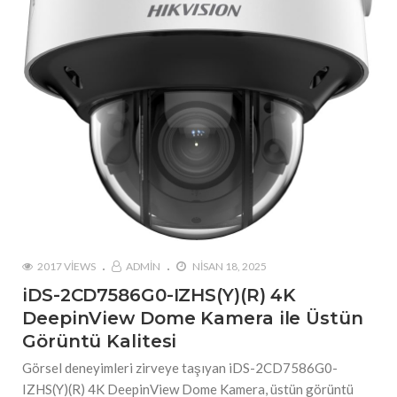
2017 VIEWS
ADMIN
NISAN 18, 2025
iDS-2CD7586G0-IZHS(Y)(R) 4K
DeepinView Dome Kamera ile Üstün
Görüntü Kalitesi
Görsel deneyimleri zirveye taşıyan iDS-2CD7586G0-
IZHS(Y)(R) 4K DeepinView Dome Kamera, üstün görüntü