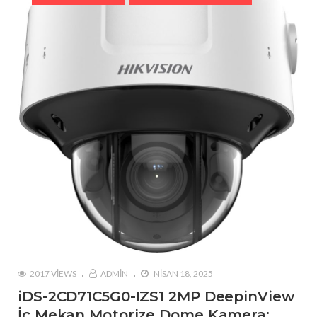
2017 VIEWS
ADMIN
NISAN 18, 2025
iDS-2CD71C5G0-IZS1 2MP DeepinView
İç Mekan Motorize Dome Kamera: