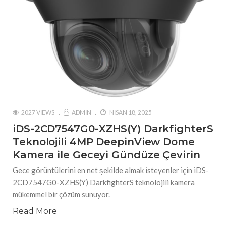
2027 VIEWS
ADMIN
NISAN 18, 2025
iDS-2CD7547G0-XZHS(Y) DarkfighterS
Teknolojili 4MP DeepinView Dome
Kamera ile Geceyi Gündüze Çevirin
Gece görüntülerini en net şekilde almak isteyenler için iDS-
2CD7547G0-XZHS(Y) DarkfighterS teknolojili kamera
mükemmel bir çözüm sunuyor.
Read More