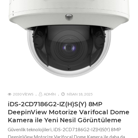
2030 VIEWS
ADMIN
NISAN 18, 2025
iDS-2CD7186G2-IZ(H)S(Y) 8MP
DeepinView Motorize Varifocal Dome
Kamera ile Yeni Nesil Görüntüleme
Güvenlik teknolojileri, iDS-2CD7186G2-IZ(H)S(Y) 8MP
DeepinView Motorize Varifocal Dome Kamera ile daha da