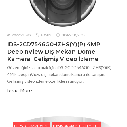
2022 VIEWS
ADMIN
NISAN 18, 2025
iDS-2CD7546G0-IZHS(Y)(R) 4MP
DeepinView Dış Mekan Dome
Kamera: Gelişmiş Video İzleme
Güvenliğinizi artırmak için iDS-2CD7546G0-IZHS(Y)(R)
4MP DeepinView dış mekan dome kamera ile tanışın.
Gelişmiş video izleme özellikleri sunuyor.
Read More
NETWORK KAMERALAR
HIKVISION ÜRÜN İNCELEMELERI