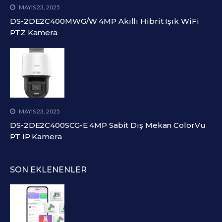
MAYIS 23, 2025
DS-2DE2C400MWG/W 4MP Akıllı Hibrit Işık WiFi
PTZ Kamera
MAYIS 23, 2025
DS-2DE2C400SCG-E 4MP Sabit Dış Mekan ColorVu
PT IP Kamera
SON EKLENENLER