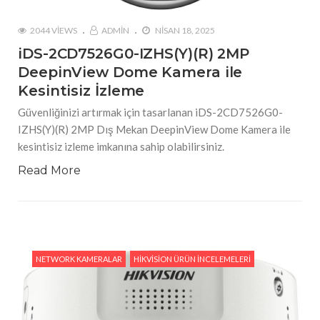
2044 VIEWS
ADMIN
NISAN 18, 2025
iDS-2CD7526G0-IZHS(Y)(R) 2MP
DeepinView Dome Kamera ile
Kesintisiz İzleme
Güvenliğinizi artırmak için tasarlanan iDS-2CD7526G0-
IZHS(Y)(R) 2MP Dış Mekan DeepinView Dome Kamera ile
kesintisiz izleme imkanına sahip olabilirsiniz.
Read More
NETWORK KAMERALAR
HIKVISION ÜRÜN İNCELEMELERI