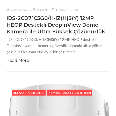
2032 VIEWS
ADMIN
NISAN 18, 2025
iDS-2CD71C5G0/H-IZ(H)S(Y) 12MP
HEOP Destekli DeepinView Dome
Kamera ile Ultra Yüksek Çözünürlük
iDS-2CD71C5G0/H-IZ(H)S(Y) 12MP HEOP destekli
DeepinView dome kamera, güvenlik alanında ultra yüksek
çözünürlük sunan etkileyici bir çözümdür.
Read More
NETWORK KAMERALAR
HIKVISION ÜRÜN İNCELEMELERI