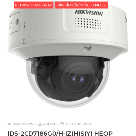
NETWORK KAMERALAR
HIKVISION ÜRÜN İNCELEMELERI
2042 VIEWS
ADMIN
NISAN 18, 2025
iDS-2CD7186G0/H-IZ(H)S(Y) HEOP