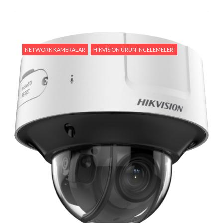
NETWORK KAMERALAR
HIKVISION ÜRÜN İNCELEMELERI