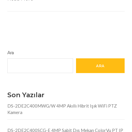
Ara
ARA
Son Yazılar
DS-2DE2C400MWG/W 4MP Akıllı Hibrit Işık WiFi PTZ
Kamera
DS-2DE2C400SCG-E 4MP Sabit Dış Mekan ColorVu PT IP