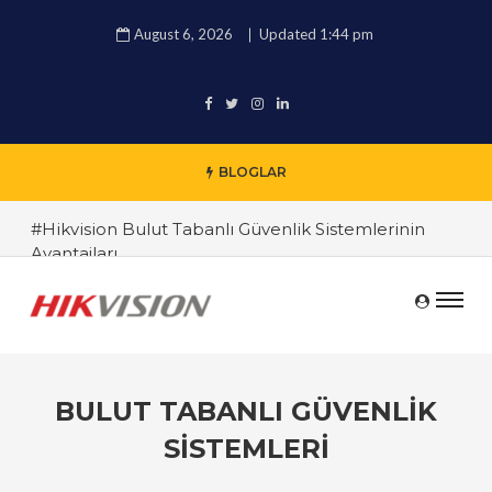
August 6, 2026
Updated 1:44 pm
BLOGLAR
#Hikvision Bulut Tabanlı Güvenlik Sistemlerinin
Avantajları
#Bulut Üzerinden Güvenlik Verilerini Yönetmenin
Yolları
#Hikvision Cloud’un Endüstriyel Kullanımda
Sağladığı Avantajlar
BULUT TABANLI GÜVENLIK
#Hikvision Cloud ile Uzaktan Kamera Yönetimi
SISTEMLERI
#Hikvision Bulut Tabanlı Güvenlik Çözümlerinin
Avantajları