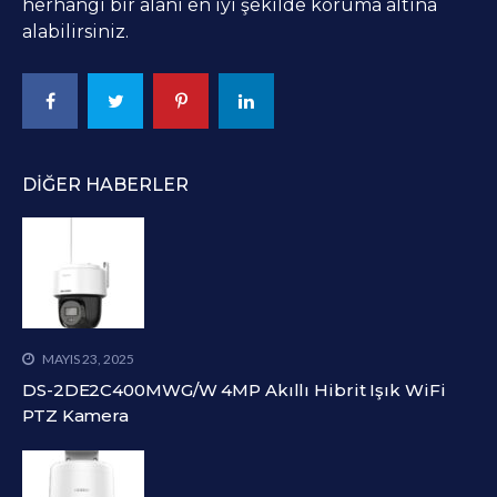
herhangi bir alanı en iyi şekilde koruma altına
alabilirsiniz.
DIĞER HABERLER
MAYIS 23, 2025
DS-2DE2C400MWG/W 4MP Akıllı Hibrit Işık WiFi
PTZ Kamera