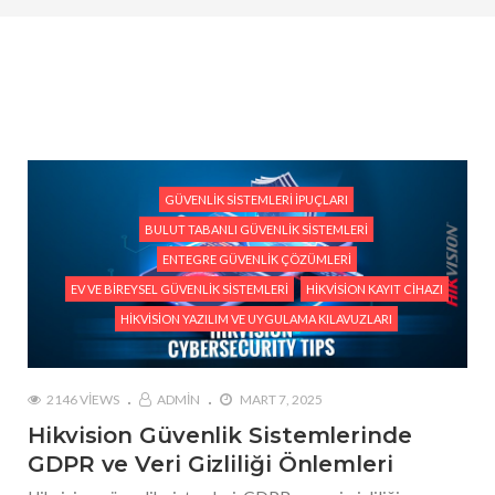
#Bulut Sistemlerinde Veri Güvenliği ve Hikvision
Çözümleri
#Hikvision Güvenlik Sistemlerinde GDPR ve Veri
Gizliliği Önlemleri
GÜVENLIK SISTEMLERI İPUÇLARI
BULUT TABANLI GÜVENLIK SISTEMLERI
ENTEGRE GÜVENLIK ÇÖZÜMLERI
EV VE BIREYSEL GÜVENLIK SISTEMLERI
HIKVISION KAYIT CIHAZI
HIKVISION YAZILIM VE UYGULAMA KILAVUZLARI
2146 VIEWS
ADMIN
MART 7, 2025
Hikvision Güvenlik Sistemlerinde
GDPR ve Veri Gizliliği Önlemleri