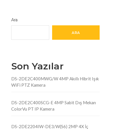
Ara
ARA
Son Yazılar
DS-2DE2C400MWG/W 4MP Akıllı Hibrit Işık
WiFi PTZ Kamera
DS-2DE2C400SCG-E 4MP Sabit Dış Mekan
ColorVu PT IP Kamera
DS-2DE2204IW-DE3/W(S6) 2MP 4X İç