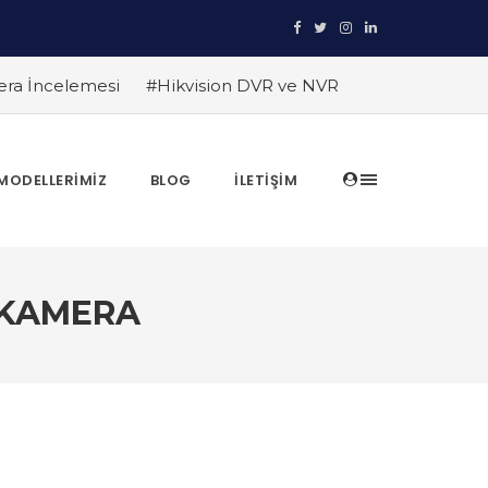
era İncelemesi
#Hikvision DVR ve NVR
ruyun
#TRT Haber Güvenlik Kamerası
anıtlıyor
#Hikvision Entegre Güvenlik
in Avantajları
#Hikvision AI Teknolojileri
MODELLERIMIZ
BLOG
İLETIŞIM
ları
#Hikvision Akıllı Video İzleme:
 KAMERA