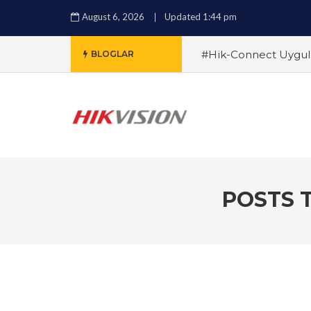
August 6, 2026
Updated 1:44 pm
#Hik-Connect Uygula
BLOGLAR
Sistemleri Arasındaki 
Alırken Nelere Dikkat
Çözümleri ile Güvenli
ile Güvenlikte Yeni 
Özellikler ve Avantajla
POSTS 