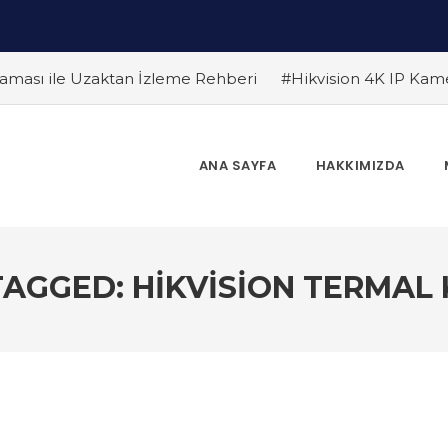
ması ile Uzaktan İzleme Rehberi
#Hikvision 4K IP Kam
Farklar
#Endüstriyel Güvenlik Çözümleri ile İşyerinizi Ko
 Edilmeli ? Güvenlik Kamera Uzmanı Pc Tedarik İslam Çalık y
 Bir Gelecek
#Hikvision Bulut Tabanlı Güvenlik Sistemlerin
ANA SAYFA
HAKKIMIZDA
Dönem
#Yapay Zeka Destekli Kamera Sistemlerinin Avantaj
r
TAGGED: HIKVISION TERMAL