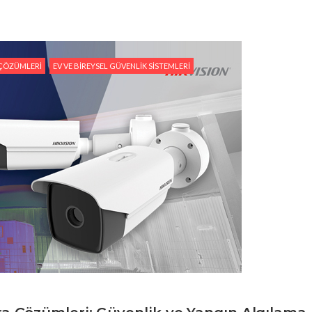
 ÇÖZÜMLERI
EV VE BIREYSEL GÜVENLIK SISTEMLERI