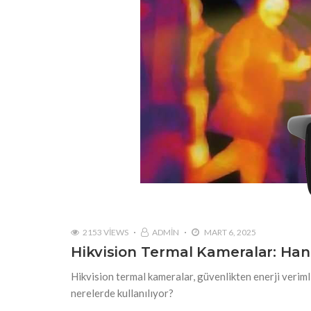
2153 VIEWS
ADMIN
MART 6, 2025
Hikvision Termal Kameralar: Hang
Hikvision termal kameralar, güvenlikten enerji veriml
nerelerde kullanılıyor?