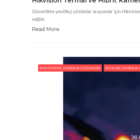
Hikvision Termal ve Hibrit Kame
Güvenlikte yenilikçi çözümler arayanlar için Hikvisi
sağlar.
Read More
ENDÜSTRIYEL GÜVENLIK ÇÖZÜMLERI
ENTEGRE GÜVENLIK