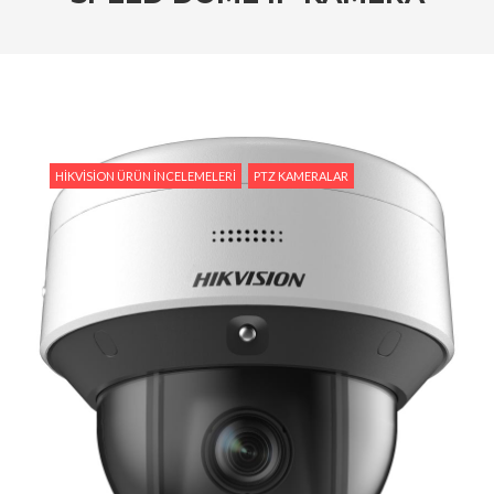
Tedarik İslam Çalık yanıtlıyor
#Hikvision Entegre Güvenlik Çözümleri ile Güvenli
Bir Gelecek
#Hikvision Bulut Tabanlı Güvenlik Sistemlerinin
Avantajları
HIKVISION ÜRÜN İNCELEMELERI
PTZ KAMERALAR
#Hikvision AI Teknolojileri ile Güvenlikte Yeni
Dönem
#Yapay Zeka Destekli Kamera Sistemlerinin
Avantajları
#Hikvision Akıllı Video İzleme: Özellikler ve
Avantajlar