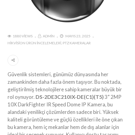
1880 VIEWS
ADMIN
MAYIS 23, 2025
HIKVISION ÜRÜN İNCELEMELERI
PTZ KAMERALAR
Güvenlik sistemleri, günümüz dünyasında her
zamankinden daha fazla önem taşıyor. Bu noktada,
geliştirilmiş teknolojilere sahip kameralar büyük bir
rol oynuyor.
DS-2DE3C210IX-DE(C1)(T5)
3” 2MP
10X DarkFighter IR Speed Dome IP Kamera, bu
alandaki yenilikçi çözümlerden sadece biri. Yüksek
kaliteli görüntüleme ve güçlü özellikleri ile öne çıkan
bu kamera, hem iç mekanlar hem de dış alanlar için
ideal bir seçenek sunuyor. Kullanıcı dostu tasarımı