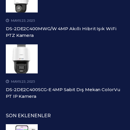
MAYIS 23, 2025
DS-2DE2C400MWG/W 4MP Akıllı Hibrit Işık WiFi
PTZ Kamera
MAYIS 23, 2025
DS-2DE2C400SCG-E 4MP Sabit Dış Mekan ColorVu
PT IP Kamera
SON EKLENENLER