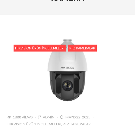
Tedarik İslam Çalık yanıtlıyor
#Hikvision Entegre Güvenlik Çözümleri ile Güvenli
Bir Gelecek
#Hikvision Bulut Tabanlı Güvenlik Sistemlerinin
Avantajları
HIKVISION ÜRÜN İNCELEMELERI
PTZ KAMERALAR
#Hikvision AI Teknolojileri ile Güvenlikte Yeni
Dönem
#Yapay Zeka Destekli Kamera Sistemlerinin
Avantajları
#Hikvision Akıllı Video İzleme: Özellikler ve
Avantajlar
1888 VIEWS
ADMIN
MAYIS 22, 2025
HIKVISION ÜRÜN İNCELEMELERI
PTZ KAMERALAR