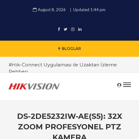
August 8, 2026
Updated 1:44 pm
BLOGLAR
#Hik-Connect Uygulaması ile Uzaktan İzleme
Rehberi
#Hikvision 4K IP Kamera İncelemesi
#Hikvision DVR ve NVR Sistemleri Arasındaki
Farklar
#Endüstriyel Güvenlik Çözümleri ile İşyerinizi
DS-2DE5232IW-AE(S5): 32X
Koruyun
ZOOM PROFESYONEL PTZ
#TRT Haber Güvenlik Kamerası Alırken Nelere
KAMERA
Dikkat Edilmeli ? Güvenlik Kamera Uzmanı Pc