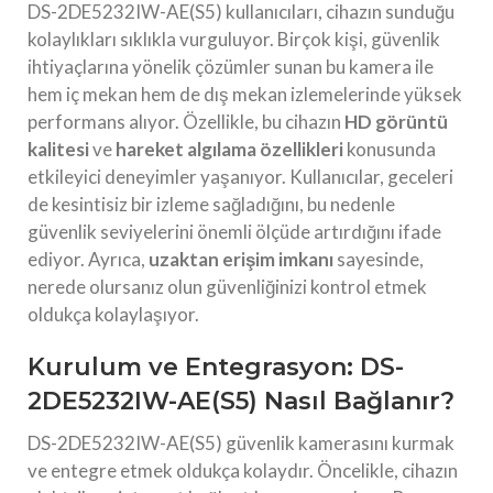
DS-2DE5232IW-AE(S5) kullanıcıları, cihazın sunduğu
kolaylıkları sıklıkla vurguluyor. Birçok kişi, güvenlik
ihtiyaçlarına yönelik çözümler sunan bu kamera ile
hem iç mekan hem de dış mekan izlemelerinde yüksek
performans alıyor. Özellikle, bu cihazın
HD görüntü
kalitesi
ve
hareket algılama özellikleri
konusunda
etkileyici deneyimler yaşanıyor. Kullanıcılar, geceleri
de kesintisiz bir izleme sağladığını, bu nedenle
güvenlik seviyelerini önemli ölçüde artırdığını ifade
ediyor. Ayrıca,
uzaktan erişim imkanı
sayesinde,
nerede olursanız olun güvenliğinizi kontrol etmek
oldukça kolaylaşıyor.
Kurulum ve Entegrasyon: DS-
2DE5232IW-AE(S5) Nasıl Bağlanır?
DS-2DE5232IW-AE(S5) güvenlik kamerasını kurmak
ve entegre etmek oldukça kolaydır. Öncelikle, cihazın