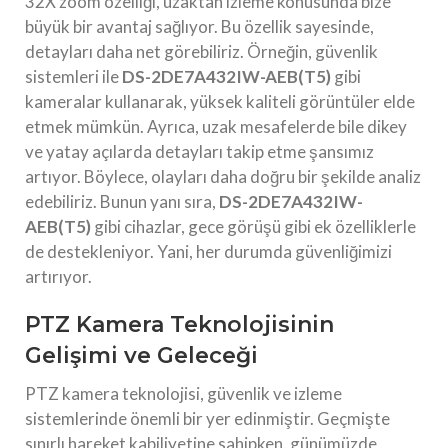
32X zoom özelliği, uzaktan izleme konusunda bize
büyük bir avantaj sağlıyor. Bu özellik sayesinde,
detayları daha net görebiliriz. Örneğin, güvenlik
sistemleri ile
DS-2DE7A432IW-AEB(T5)
gibi
kameralar kullanarak, yüksek kaliteli görüntüler elde
etmek mümkün. Ayrıca, uzak mesafelerde bile dikey
ve yatay açılarda detayları takip etme şansımız
artıyor. Böylece, olayları daha doğru bir şekilde analiz
edebiliriz. Bunun yanı sıra,
DS-2DE7A432IW-
AEB(T5)
gibi cihazlar, gece görüşü gibi ek özelliklerle
de destekleniyor. Yani, her durumda güvenliğimizi
artırıyor.
PTZ Kamera Teknolojisinin
Gelişimi ve Geleceği
PTZ kamera teknolojisi, güvenlik ve izleme
sistemlerinde önemli bir yer edinmiştir. Geçmişte
sınırlı hareket kabiliyetine sahipken, günümüzde