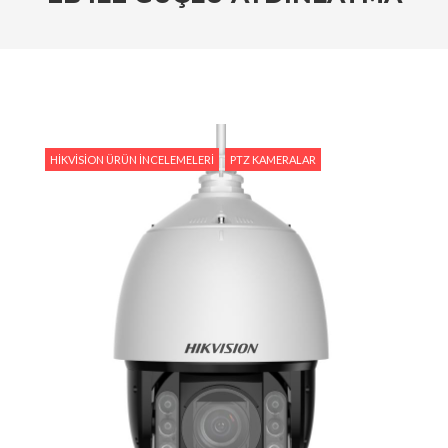
Tedarik İslam Çalık yanıtlıyor
#Hikvision Entegre Güvenlik Çözümleri ile Güvenli
Bir Gelecek
#Hikvision Bulut Tabanlı Güvenlik Sistemlerinin
Avantajları
HIKVISION ÜRÜN İNCELEMELERI
PTZ KAMERALAR
#Hikvision AI Teknolojileri ile Güvenlikte Yeni
Dönem
#Yapay Zeka Destekli Kamera Sistemlerinin
Avantajları
#Hikvision Akıllı Video İzleme: Özellikler ve
Avantajlar