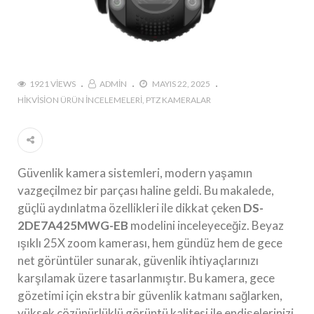
1921 VIEWS
ADMIN
MAYIS 22, 2025
HIKVISION ÜRÜN İNCELEMELERI
PTZ KAMERALAR
Güvenlik kamera sistemleri, modern yaşamın
vazgeçilmez bir parçası haline geldi. Bu makalede,
güçlü aydınlatma özellikleri ile dikkat çeken
DS-
2DE7A425MWG-EB
modelini inceleyeceğiz. Beyaz
ışıklı 25X zoom kamerası, hem gündüz hem de gece
net görüntüler sunarak, güvenlik ihtiyaçlarınızı
karşılamak üzere tasarlanmıştır. Bu kamera, gece
gözetimi için ekstra bir güvenlik katmanı sağlarken,
yüksek çözünürlüklü görüntü kalitesi ile endişelerinizi