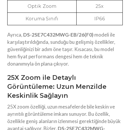
Optik Zoom
25x
Koruma Sınıfı
IP66
Ayrıca,
DS-2SE7C432MWG-EB/26(F0)
modeli ile
karşılaştırıldığında, sunduğu bu gelişmiş özellikler,
güvenliğinizi bir adım öne taşır. Kısacası, bu model
hem fiyat performans dengesi hem de teknik
donanımıyla ön plana çıkıyor.
25X Zoom ile Detaylı
Görüntüleme: Uzun Menzilde
Keskinlik Sağlayın
25X zoom özelliği, uzun mesafelerde bile keskin ve
ayrıntılı görüntüleme imkanı sunuyor. Bu özellik,
özellikle geniş alanların izlenmesi gerektiğinde büyük
avantaj sağlıyor. Bizler,
DS-2SE7C432MWG-