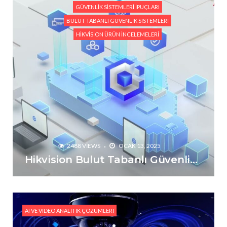
GÜVENLIK SISTEMLERI İPUÇLARI
BULUT TABANLI GÜVENLIK SISTEMLERI
HIKVISION ÜRÜN İNCELEMELERI
2488 VIEWS
OCAK 13, 2025
Hikvision Bulut Tabanlı Güvenlik Sistemlerinin Avantajları
AI VE VIDEO ANALITIK ÇÖZÜMLERI