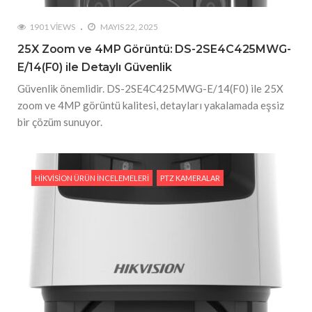
1901 VIEWS
MAYIS 22, 2025
25X Zoom ve 4MP Görüntü: DS-2SE4C425MWG-
E/14(F0) ile Detaylı Güvenlik
Güvenlik önemlidir. DS-2SE4C425MWG-E/14(F0) ile 25X
zoom ve 4MP görüntü kalitesi, detayları yakalamada eşsiz
bir çözüm sunuyor.
HIKVISION ÜRÜN İNCELEMELERI
PTZ KAMERALAR