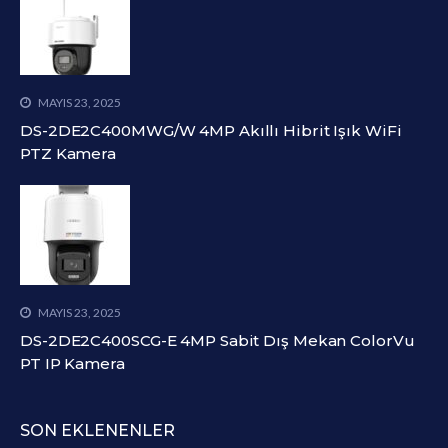
MAYIS 23, 2025
DS-2DE2C400MWG/W 4MP Akıllı Hibrit Işık WiFi
PTZ Kamera
MAYIS 23, 2025
DS-2DE2C400SCG-E 4MP Sabit Dış Mekan ColorVu
PT IP Kamera
SON EKLENENLER