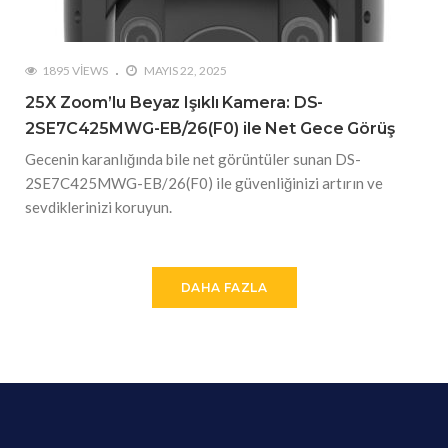
1895 VIEWS
MAYIS 22, 2025
25X Zoom’lu Beyaz Işıklı Kamera: DS-
2SE7C425MWG-EB/26(F0) ile Net Gece Görüş
Gecenin karanlığında bile net görüntüler sunan DS-
2SE7C425MWG-EB/26(F0) ile güvenliğinizi artırın ve
sevdiklerinizi koruyun.
DAHA FAZLA