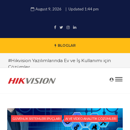
August 9, 2026
Updated 1:44 pm
BLOGLAR
#Hikvision Yazılımlarında Ev ve İş Kullanımı için
Çözümler
#Termal ve AI Destekli Kameralar Arasındaki
Farklar
#Ev Güvenliği için Hikvision Kamera Kurulum
Rehberi
#Endüstriyel Alanlarda Güvenlik Yönetimi Nasıl
Sağlanır?
GÜVENLIK SISTEMLERI İPUÇLARI
AI VE VIDEO ANALITIK ÇÖZÜMLERI
#Hikvision Kamera Seçiminde Dikkat Edilmesi