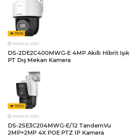
1906
MAYIS 23, 2025
DS-2DE2C400MWG-E 4MP Akıllı Hibrit Işık
PT Dış Mekan Kamera
1900
MAYIS 23, 2025
DS-2SE3C204MWG-E/12 TandemVu
2MP+2MP 4X POE PTZ IP Kamera