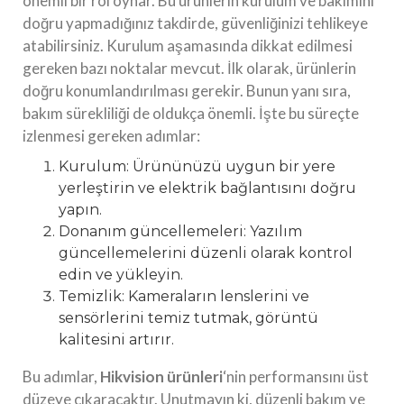
önemli bir rol oynar. Bu ürünlerin kurulum ve bakımını
doğru yapmadığınız takdirde, güvenliğinizi tehlikeye
atabilirsiniz. Kurulum aşamasında dikkat edilmesi
gereken bazı noktalar mevcut. İlk olarak, ürünlerin
doğru konumlandırılması gerekir. Bunun yanı sıra,
bakım sürekliliği de oldukça önemli. İşte bu süreçte
izlenmesi gereken adımlar:
Kurulum: Ürününüzü uygun bir yere
yerleştirin ve elektrik bağlantısını doğru
yapın.
Donanım güncellemeleri: Yazılım
güncellemelerini düzenli olarak kontrol
edin ve yükleyin.
Temizlik: Kameraların lenslerini ve
sensörlerini temiz tutmak, görüntü
kalitesini artırır.
Bu adımlar,
Hikvision ürünleri
‘nin performansını üst
düzeye çıkaracaktır. Unutmayın ki, düzenli bakım ve