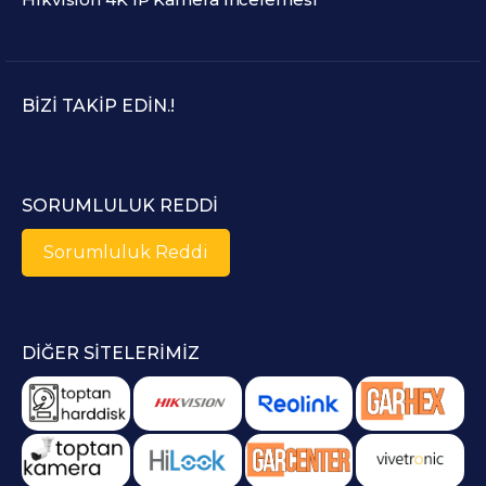
BIZI TAKIP EDIN.!
SORUMLULUK REDDI
Sorumluluk Reddi
DIĞER SITELERIMIZ