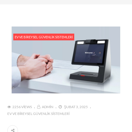
Tedarik İslam Çalık yanıtlıyor
#Hikvision Entegre Güvenlik Çözümleri ile Güvenli
Bir Gelecek
#Hikvision Bulut Tabanlı Güvenlik Sistemlerinin
EV VE BIREYSEL GÜVENLIK SISTEMLERI
Avantajları
#Hikvision AI Teknolojileri ile Güvenlikte Yeni
Dönem
#Yapay Zeka Destekli Kamera Sistemlerinin
Avantajları
#Hikvision Akıllı Video İzleme: Özellikler ve
Avantajlar
2256 VIEWS
ADMIN
ŞUBAT 3, 2025
EV VE BIREYSEL GÜVENLIK SISTEMLERI