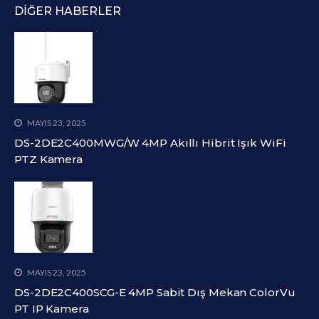
DIĞER HABERLER
MAYIS 23, 2025
DS-2DE2C400MWG/W 4MP Akıllı Hibrit Işık WiFi
PTZ Kamera
MAYIS 23, 2025
DS-2DE2C400SCG-E 4MP Sabit Dış Mekan ColorVu
PT IP Kamera