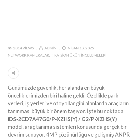
2014 VIEWS
ADMIN
NISAN 18, 2025
NETWORK KAMERALAR
HIKVISION ÜRÜN İNCELEMELERI
Günümüzde güvenlik, her alanda en büyük
önceliklerimizden biri haline geldi. Özellikle park
yerleri, iş yerleri ve otoyollar gibi alanlarda araçların
tanınması büyük bir önem taşıyor. İşte bu noktada
iDS-2CD7A47G0/P-XZHS(Y) / G2/P-XZHS(Y)
model, araç tanıma sistemleri konusunda gerçek bir
devrim sunuyor. 4MP çözünürlüğü ve gelişmiş ANPR