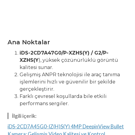
Ana Noktalar
iDS-2CD7A47G0/P-XZHS(Y) / G2/P-
XZHS(Y
), yüksek çözünürlüklü görüntü
kalitesi sunar.
Gelişmiş ANPR teknolojisi ile araç tanıma
işlemlerini hızlı ve güvenilir bir şekilde
gerçekleştirir.
Farklı çevresel koşullarda bile etkili
performans sergiler.
İlgili içerik:
iDS-2CD7A45G0-IZ(H)S(Y) 4MP DeepinView Bullet
Kamera: Gelişmiş Video Kalitesi ve Kontrol