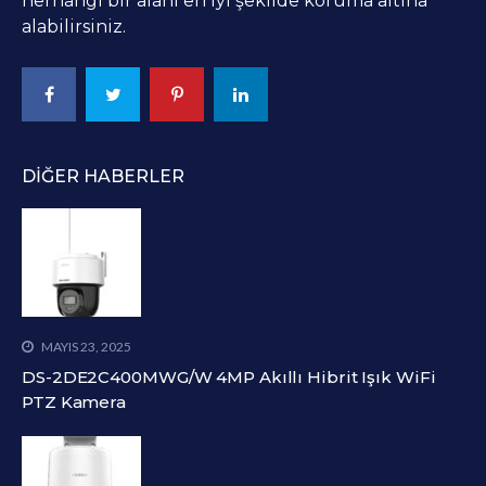
herhangi bir alanı en iyi şekilde koruma altına
alabilirsiniz.
DIĞER HABERLER
MAYIS 23, 2025
DS-2DE2C400MWG/W 4MP Akıllı Hibrit Işık WiFi
PTZ Kamera