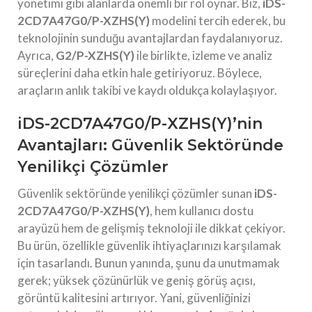
yönetimi gibi alanlarda önemli bir rol oynar. Biz,
iDS-
2CD7A47G0/P-XZHS(Y)
modelini tercih ederek, bu
teknolojinin sunduğu avantajlardan faydalanıyoruz.
Ayrıca,
G2/P-XZHS(Y)
ile birlikte, izleme ve analiz
süreçlerini daha etkin hale getiriyoruz. Böylece,
araçların anlık takibi ve kaydı oldukça kolaylaşıyor.
iDS-2CD7A47G0/P-XZHS(Y)’nin
Avantajları: Güvenlik Sektöründe
Yenilikçi Çözümler
Güvenlik sektöründe yenilikçi çözümler sunan
iDS-
2CD7A47G0/P-XZHS(Y)
, hem kullanıcı dostu
arayüzü hem de gelişmiş teknoloji ile dikkat çekiyor.
Bu ürün, özellikle güvenlik ihtiyaçlarınızı karşılamak
için tasarlandı. Bunun yanında, şunu da unutmamak
gerek; yüksek çözünürlük ve geniş görüş açısı,
görüntü kalitesini artırıyor. Yani, güvenliğinizi