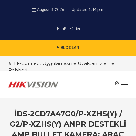
August 8, 2026
Updated 1:44 pm
BLOGLAR
#Hik-Connect Uygulaması ile Uzaktan İzleme
Rehberi
#Hikvision 4K IP Kamera İncelemesi
#Hikvision DVR ve NVR Sistemleri Arasındaki
Farklar
#Endüstriyel Güvenlik Çözümleri ile İşyerinizi
IDS-2CD7A47G0/P-XZHS(Y) /
Koruyun
G2/P-XZHS(Y) ANPR DESTEKLI
#TRT Haber Güvenlik Kamerası Alırken Nelere
4MP BULLET KAMERA: ARAÇ
Dikkat Edilmeli ? Güvenlik Kamera Uzmanı Pc