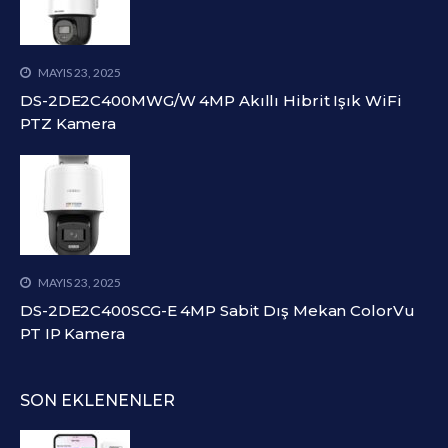
MAYIS 23, 2025
DS-2DE2C400MWG/W 4MP Akıllı Hibrit Işık WiFi
PTZ Kamera
MAYIS 23, 2025
DS-2DE2C400SCG-E 4MP Sabit Dış Mekan ColorVu
PT IP Kamera
SON EKLENENLER