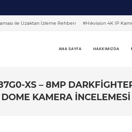
ması ile Uzaktan İzleme Rehberi
#Hikvision 4K IP Kam
Farklar
#Endüstriyel Güvenlik Çözümleri ile İşyerinizi Ko
 Edilmeli ? Güvenlik Kamera Uzmanı Pc Tedarik İslam Çalık y
 Bir Gelecek
#Hikvision Bulut Tabanlı Güvenlik Sistemlerin
ANA SAYFA
HAKKIMIZDA
Dönem
#Yapay Zeka Destekli Kamera Sistemlerinin Avantaj
r
387G0-XS – 8MP DARKFIGHTE
DOME KAMERA İNCELEMESI