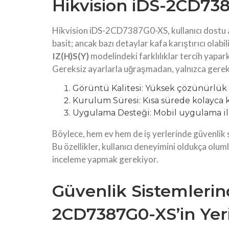
Hikvision iDS-2CD73
Hikvision iDS-2CD7387G0-XS, kullanıcı dostu 
basit; ancak bazı detaylar kafa karıştırıcı olabil
IZ(H)S(Y)
modelindeki farklılıklar tercih yaparke
Gereksiz ayarlarla uğraşmadan, yalnızca gerekli
Görüntü Kalitesi: Yüksek çözünürlük
Kurulum Süresi: Kısa sürede kolayca k
Uygulama Desteği: Mobil uygulama il
Böylece, hem ev hem de iş yerlerinde güvenlik 
Bu özellikler, kullanıcı deneyimini oldukça olum
inceleme yapmak gerekiyor.
Güvenlik Sistemlerin
2CD7387G0-XS’in Yeri