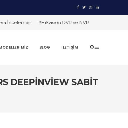
era İncelemesi
#Hikvision DVR ve NVR
ruyun
#TRT Haber Güvenlik Kamerası
anıtlıyor
#Hikvision Entegre Güvenlik
in Avantajları
#Hikvision AI Teknolojileri
MODELLERIMIZ
BLOG
İLETIŞIM
ları
#Hikvision Akıllı Video İzleme:
RS DEEPINVIEW SABIT