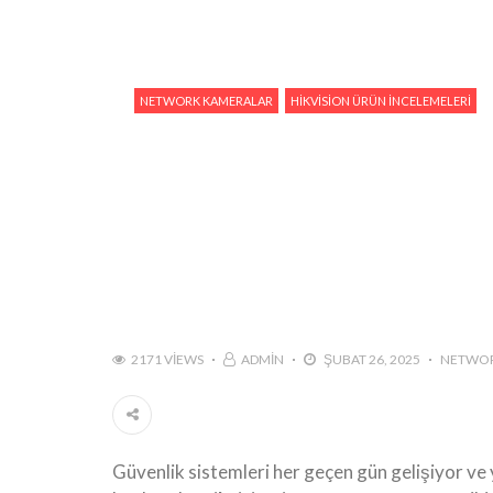
NETWORK KAMERALAR
HIKVISION ÜRÜN İNCELEMELERI
2171 VIEWS
ADMIN
ŞUBAT 26, 2025
NETWOR
Güvenlik sistemleri her geçen gün gelişiyor ve y