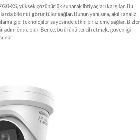
0-XS, yüksek çözünürlük sunarak ihtiyaçları karşılar. Bu
rda bile net görüntüler sağlar. Bunun yanı sıra, akıllı analiz
ılama gibi teknolojiler sayesinde etkin bir izleme sağlar. Bizle
bir adım önde olur. Bence, bu ürünü tercih etmek, güvenliği
 sunar.