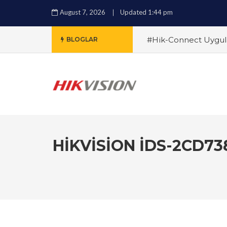
August 7, 2026
Updated 1:44 pm
#Hik-Connect Uygula
BLOGLAR
Sistemleri Arasındaki 
Alırken Nelere Dikkat
Çözümleri ile Güvenli
ile Güvenlikte Yeni 
Özellikler ve Avantajla
HIKVISION IDS-2CD7