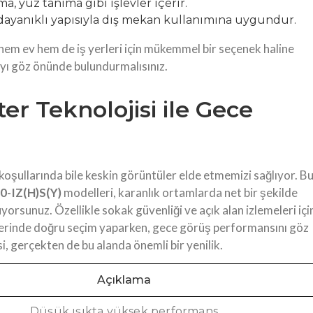
a, yüz tanıma gibi işlevler içerir.
dayanıklı yapısıyla dış mekan kullanımına uygundur.
em ev hem de iş yerleri için mükemmel bir seçenek haline
ayı göz önünde bulundurmalısınız.
ter Teknolojisi ile Gece
 koşullarında bile keskin görüntüler elde etmemizi sağlıyor. B
0-IZ(H)S(Y)
modelleri, karanlık ortamlarda net bir şekilde
orsunuz. Özellikle sokak güvenliği ve açık alan izlemeleri içi
mlerinde doğru seçim yaparken, gece görüş performansını göz
, gerçekten de bu alanda önemli bir yenilik.
Açıklama
Düşük ışıkta yüksek performans