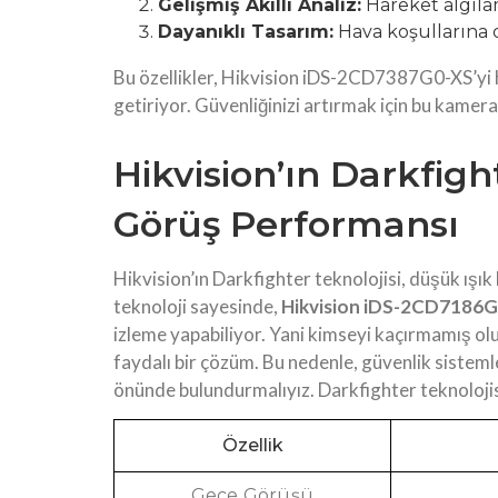
Gelişmiş Akıllı Analiz:
Hareket algılam
Dayanıklı Tasarım:
Hava koşullarına 
Bu özellikler, Hikvision iDS-2CD7387G0-XS’yi h
getiriyor. Güvenliğinizi artırmak için bu kamer
Hikvision’ın Darkfigh
Görüş Performansı
Hikvision’ın Darkfighter teknolojisi, düşük ışık
teknoloji sayesinde,
Hikvision iDS-2CD7186G
izleme yapabiliyor. Yani kimseyi kaçırmamış oluy
faydalı bir çözüm. Bu nedenle, güvenlik siste
önünde bulundurmalıyız. Darkfighter teknolojisi
Özellik
Gece Görüşü