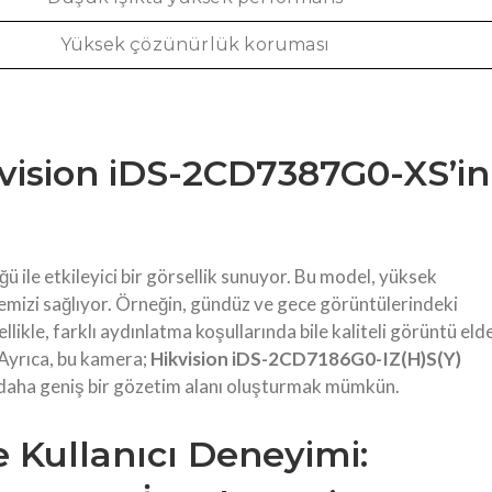
Yüksek çözünürlük koruması
vision iDS-2CD7387G0-XS’in
le etkileyici bir görsellik sunuyor. Bu model, yüksek
mizi sağlıyor. Örneğin, gündüz ve gece görüntülerindeki
llikle, farklı aydınlatma koşullarında bile kaliteli görüntü eld
. Ayrıca, bu kamera;
Hikvision iDS-2CD7186G0-IZ(H)S(Y)
e, daha geniş bir gözetim alanı oluşturmak mümkün.
Kullanıcı Deneyimi: