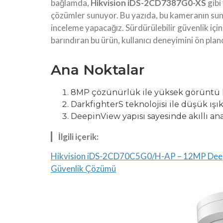
bağlamda,
Hikvision iDS-2CD7387G0-XS
gibi
çözümler sunuyor. Bu yazıda, bu kameranın sund
inceleme yapacağız. Sürdürülebilir güvenlik için
barındıran bu ürün, kullanıcı deneyimini ön plan
Ana Noktalar
8MP çözünürlük ile yüksek görüntü ka
DarkfighterS teknolojisi ile düşük ışı
DeepinView yapısı sayesinde akıllı anal
İlgili içerik:
Hikvision iDS-2CD70C5G0/H-AP – 12MP Deepin
Güvenlik Çözümü