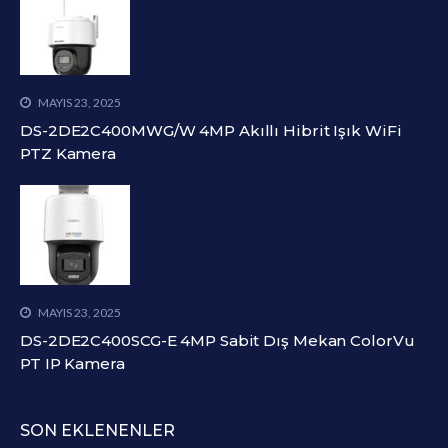
MAYIS 23, 2025
DS-2DE2C400MWG/W 4MP Akıllı Hibrit Işık WiFi
PTZ Kamera
MAYIS 23, 2025
DS-2DE2C400SCG-E 4MP Sabit Dış Mekan ColorVu
PT IP Kamera
SON EKLENENLER