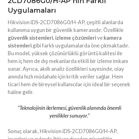
2CD7086G0/H-AP’nın Farklı
Uygulamaları
Hikvision iDS-2CD7086G0/H-AP, çeşitli alanlarda
kullanıma uygun bir güvenlik kamerasıdır. Özellikle
güvenlik sistemleri
,
izleme çözümleri
ve
kamera
sistemleri
gibi farklı uygulamalarda öne çıkmaktadır.
Bu model, yüksek çözünürlüklü görüntü kalitesi ile
hem iç hem de dış mekanlarda etkili bir izleme imkanı
sunar. Ayrıca, akıllı analiz özellikleri sayesinde, olay
anında hızlı müdahale için kritik veriler sağlar. Hem
ticari hem de bireysel kullanıcılar için ideal bir seçenek
haline gelir.
“Teknolojinin ilerlemesi, güvenlik alanında önemli
yenilikler sunuyor.”
Sonuç olarak, Hikvision iDS-2CD7086G0/H-AP,
işyerleri ve evlerde ihtiyaç duyulan güvenliğin