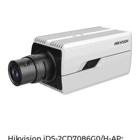
Hikvision iDS-2CD7086G0/H-AP: