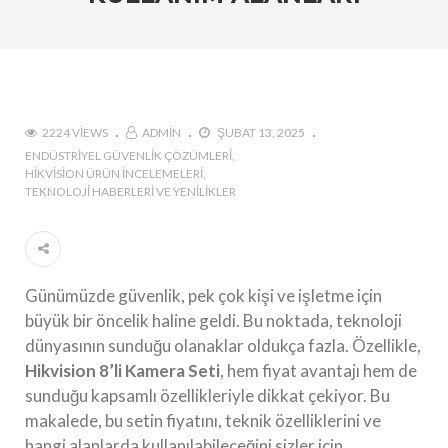
Tedarik İslam Çalık yanıtlıyor
#Hikvision Entegre Güvenlik Çözümleri ile Güvenli
Bir Gelecek
#Hikvision Bulut Tabanlı Güvenlik Sistemlerinin
2224 VIEWS
ADMIN
ŞUBAT 13, 2025
Avantajları
ENDÜSTRIYEL GÜVENLIK ÇÖZÜMLERI
#Hikvision AI Teknolojileri ile Güvenlikte Yeni
HIKVISION ÜRÜN İNCELEMELERI
TEKNOLOJI HABERLERI VE YENILIKLER
Dönem
#Yapay Zeka Destekli Kamera Sistemlerinin
Avantajları
#Hikvision Akıllı Video İzleme: Özellikler ve
Günümüzde güvenlik, pek çok kişi ve işletme için
Avantajlar
büyük bir öncelik haline geldi. Bu noktada, teknoloji
dünyasının sunduğu olanaklar oldukça fazla. Özellikle,
Hikvision 8’li Kamera Seti
, hem fiyat avantajı hem de
sunduğu kapsamlı özellikleriyle dikkat çekiyor. Bu
makalede, bu setin fiyatını, teknik özelliklerini ve
hangi alanlarda kullanılabileceğini sizler için