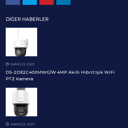
DIĞER HABERLER
MAYIS 23, 2025
DS-2DE2C400MWG/W 4MP Akıllı Hibrit Işık WiFi
PTZ Kamera
MAYIS 23, 2025