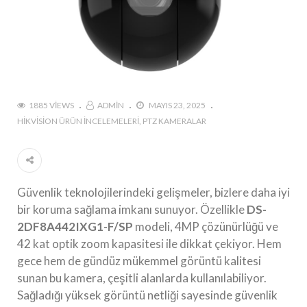
1885 VIEWS
ADMIN
MAYIS 23, 2025
HIKVISION ÜRÜN İNCELEMELERI
PTZ KAMERALAR
Güvenlik teknolojilerindeki gelişmeler, bizlere daha iyi
bir koruma sağlama imkanı sunuyor. Özellikle
DS-
2DF8A442IXG1-F/SP
modeli, 4MP çözünürlüğü ve
42 kat optik zoom kapasitesi ile dikkat çekiyor. Hem
gece hem de gündüz mükemmel görüntü kalitesi
sunan bu kamera, çeşitli alanlarda kullanılabiliyor.
Sağladığı yüksek görüntü netliği sayesinde güvenlik