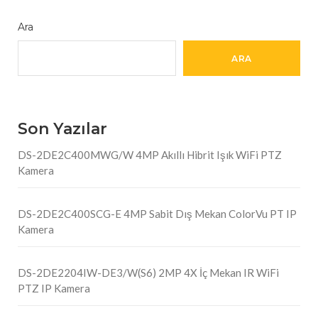
Ara
ARA
Son Yazılar
DS-2DE2C400MWG/W 4MP Akıllı Hibrit Işık WiFi PTZ
Kamera
DS-2DE2C400SCG-E 4MP Sabit Dış Mekan ColorVu PT IP
Kamera
DS-2DE2204IW-DE3/W(S6) 2MP 4X İç Mekan IR WiFi
PTZ IP Kamera