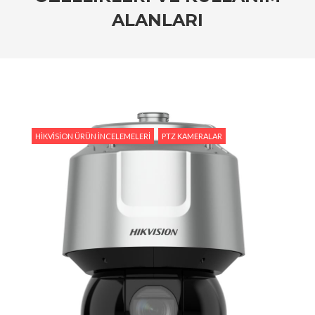
Tedarik İslam Çalık yanıtlıyor
ALANLARI
#Hikvision Entegre Güvenlik Çözümleri ile Güvenli
Bir Gelecek
#Hikvision Bulut Tabanlı Güvenlik Sistemlerinin
Avantajları
#Hikvision AI Teknolojileri ile Güvenlikte Yeni
Dönem
HIKVISION ÜRÜN İNCELEMELERI
PTZ KAMERALAR
#Yapay Zeka Destekli Kamera Sistemlerinin
Avantajları
#Hikvision Akıllı Video İzleme: Özellikler ve
Avantajlar