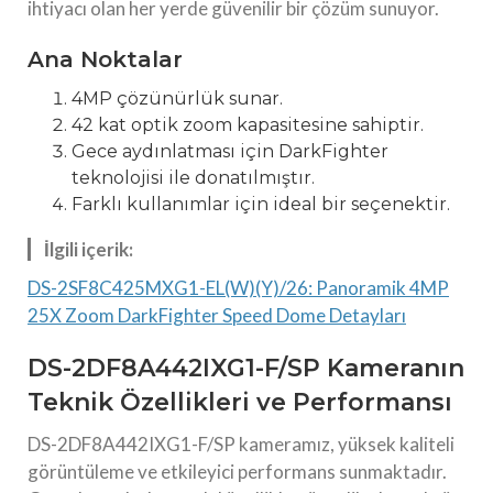
ihtiyacı olan her yerde güvenilir bir çözüm sunuyor.
Ana Noktalar
4MP çözünürlük sunar.
42 kat optik zoom kapasitesine sahiptir.
Gece aydınlatması için DarkFighter
teknolojisi ile donatılmıştır.
Farklı kullanımlar için ideal bir seçenektir.
İlgili içerik:
DS-2SF8C425MXG1-EL(W)(Y)/26: Panoramik 4MP
25X Zoom DarkFighter Speed Dome Detayları
DS-2DF8A442IXG1-F/SP Kameranın
Teknik Özellikleri ve Performansı
DS-2DF8A442IXG1-F/SP kameramız, yüksek kaliteli
görüntüleme ve etkileyici performans sunmaktadır.