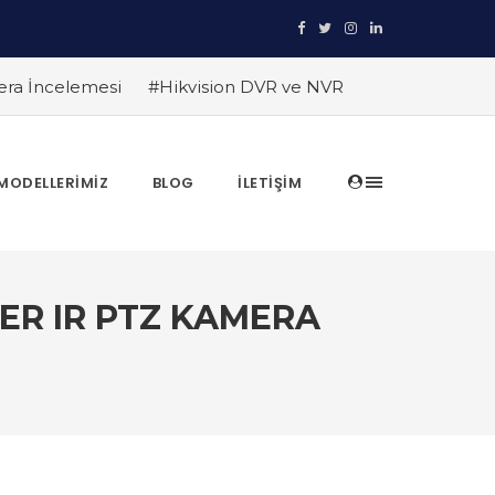
era İncelemesi
#Hikvision DVR ve NVR
ruyun
#TRT Haber Güvenlik Kamerası
anıtlıyor
#Hikvision Entegre Güvenlik
in Avantajları
#Hikvision AI Teknolojileri
MODELLERIMIZ
BLOG
İLETIŞIM
ları
#Hikvision Akıllı Video İzleme:
TER IR PTZ KAMERA