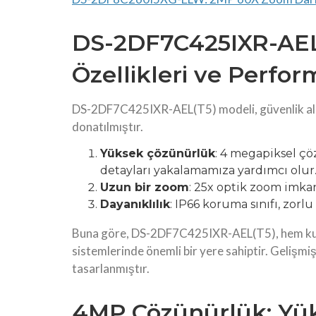
DS-2DF7C425IXR-AEL
Özellikleri ve Perfor
DS-2DF7C425IXR-AEL(T5) modeli, güvenlik alanı
donatılmıştır.
Yüksek çözünürlük
: 4 megapiksel ç
detayları yakalamamıza yardımcı olur
Uzun bir zoom
: 25x optik zoom imkanı
Dayanıklılık
: IP66 koruma sınıfı, zorl
Buna göre, DS-2DF7C425IXR-AEL(T5), hem kulla
sistemlerinde önemli bir yere sahiptir. Gelişmiş 
tasarlanmıştır.
4MP Çözünürlük: Yük