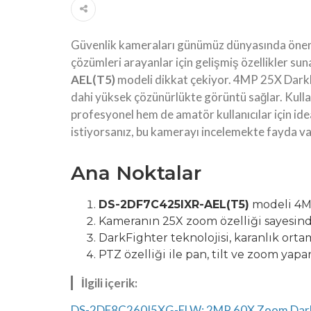
Güvenlik kameraları günümüz dünyasında önemli b
çözümleri arayanlar için gelişmiş özellikler su
AEL(T5)
modeli dikkat çekiyor. 4MP 25X DarkF
dahi yüksek çözünürlükte görüntü sağlar. Kullan
profesyonel hem de amatör kullanıcılar için ide
istiyorsanız, bu kamerayı incelemekte fayda va
Ana Noktalar
DS-2DF7C425IXR-AEL(T5)
modeli 4MP
Kameranın 25X zoom özelliği sayesinde
DarkFighter teknolojisi, karanlık orta
PTZ özelliği ile pan, tilt ve zoom yapar
İlgili içerik:
DS-2DF8C260I5XG-ELW: 2MP 60X Zoom DarkFi