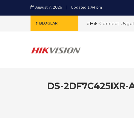
August 7, 2026
Updated 1:44 pm
#Hik-Connect Uygula
BLOGLAR
Sistemleri Arasındaki 
Alırken Nelere Dikkat
Çözümleri ile Güvenli
ile Güvenlikte Yeni 
Özellikler ve Avantajla
DS-2DF7C425IXR-A