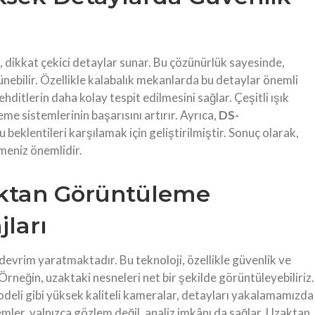
 dikkat çekici detaylar sunar. Bu çözünürlük sayesinde,
rünebilir. Özellikle kalabalık mekanlarda bu detaylar önemli
ehditlerin daha kolay tespit edilmesini sağlar. Çeşitli ışık
eme sistemlerinin başarısını artırır. Ayrıca,
DS-
 beklentileri karşılamak için geliştirilmiştir. Sonuç olarak,
meniz önemlidir.
aktan Görüntüleme
jları
evrim yaratmaktadır. Bu teknoloji, özellikle güvenlik ve
rneğin, uzaktaki nesneleri net bir şekilde görüntüleyebiliriz.
deli gibi yüksek kaliteli kameralar, detayları yakalamamızda
emler, yalnızca gözlem değil, analiz imkânı da sağlar. Uzaktan