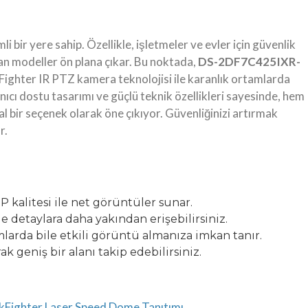
ir yere sahip. Özellikle, işletmeler ve evler için güvenlik
nan modeller ön plana çıkar. Bu noktada,
DS-2DF7C425IXR-
ighter IR PTZ kamera teknolojisi ile karanlık ortamlarda
ıcı dostu tasarımı ve güçlü teknik özellikleri sayesinde, hem
al bir seçenek olarak öne çıkıyor. Güvenliğinizi artırmak
r.
 kalitesi ile net görüntüler sunar.
 detaylara daha yakından erişebilirsiniz.
mlarda bile etkili görüntü almanıza imkan tanır.
ak geniş bir alanı takip edebilirsiniz.
ghter Laser Speed Dome Tanıtımı