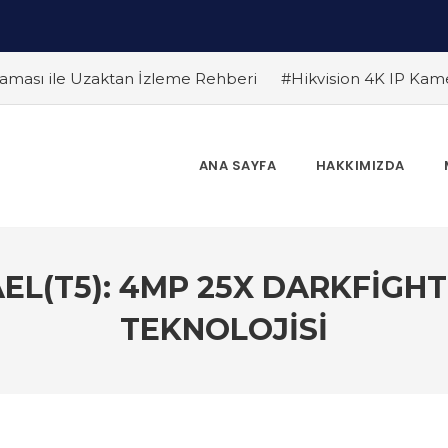
ması ile Uzaktan İzleme Rehberi
#Hikvision 4K IP Kam
Farklar
#Endüstriyel Güvenlik Çözümleri ile İşyerinizi Ko
 Edilmeli ? Güvenlik Kamera Uzmanı Pc Tedarik İslam Çalık y
 Bir Gelecek
#Hikvision Bulut Tabanlı Güvenlik Sistemlerin
ANA SAYFA
HAKKIMIZDA
Dönem
#Yapay Zeka Destekli Kamera Sistemlerinin Avantaj
r
EL(T5): 4MP 25X DARKFIGH
TEKNOLOJISI