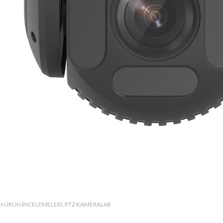
N ÜRÜN İNCELEMELERI
PTZ KAMERALAR