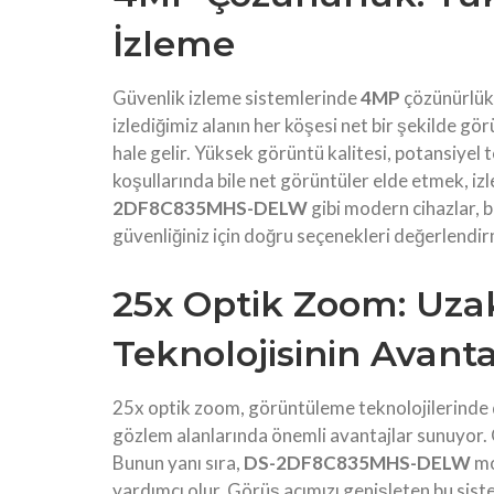
İzleme
Güvenlik izleme sistemlerinde
4MP
çözünürlük,
izlediğimiz alanın her köşesi net bir şekilde gö
hale gelir. Yüksek görüntü kalitesi, potansiyel t
koşullarında bile net görüntüler elde etmek, izl
2DF8C835MHS-DELW
gibi modern cihazlar, bu
güvenliğiniz için doğru seçenekleri değerlendir
25x Optik Zoom: Uz
Teknolojisinin Avanta
25x optik zoom, görüntüleme teknolojilerinde d
gözlem alanlarında önemli avantajlar sunuyor. Ö
Bunun yanı sıra,
DS-2DF8C835MHS-DELW
mo
yardımcı olur. Görüş açımızı genişleten bu sist