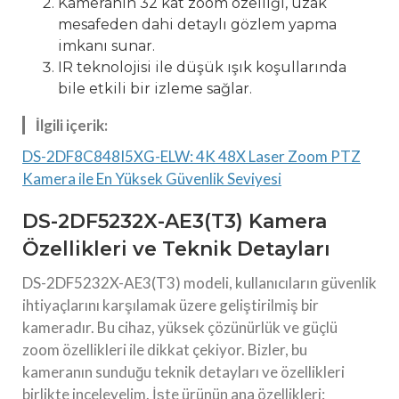
Kameranın 32 kat zoom özelliği, uzak
mesafeden dahi detaylı gözlem yapma
imkanı sunar.
IR teknolojisi ile düşük ışık koşullarında
bile etkili bir izleme sağlar.
İlgili içerik:
DS-2DF8C848I5XG-ELW: 4K 48X Laser Zoom PTZ
Kamera ile En Yüksek Güvenlik Seviyesi
DS-2DF5232X-AE3(T3) Kamera
Özellikleri ve Teknik Detayları
DS-2DF5232X-AE3(T3) modeli, kullanıcıların güvenlik
ihtiyaçlarını karşılamak üzere geliştirilmiş bir
kameradır. Bu cihaz, yüksek çözünürlük ve güçlü
zoom özellikleri ile dikkat çekiyor. Bizler, bu
kameranın sunduğu teknik detayları ve özellikleri
birlikte inceleyelim. İşte ürünün ana özellikleri: