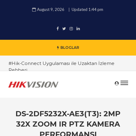
August 9, 2026
Updated 1:44 pm
BLOGLAR
#Hik-Connect Uygulaması ile Uzaktan İzleme
Rehberi
#Hikvision 4K IP Kamera İncelemesi
#Hikvision DVR ve NVR Sistemleri Arasındaki
Farklar
#Endüstriyel Güvenlik Çözümleri ile İşyerinizi
DS-2DF5232X-AE3(T3): 2MP
Koruyun
32X ZOOM IR PTZ KAMERA
#TRT Haber Güvenlik Kamerası Alırken Nelere
PERFORMANSI
Dikkat Edilmeli ? Güvenlik Kamera Uzmanı Pc