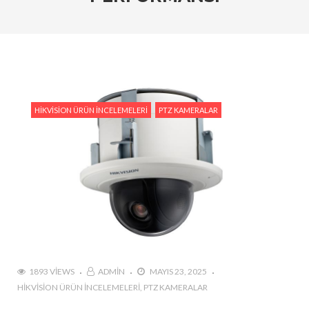
Tedarik İslam Çalık yanıtlıyor
#Hikvision Entegre Güvenlik Çözümleri ile Güvenli
Bir Gelecek
#Hikvision Bulut Tabanlı Güvenlik Sistemlerinin
Avantajları
HIKVISION ÜRÜN İNCELEMELERI
PTZ KAMERALAR
#Hikvision AI Teknolojileri ile Güvenlikte Yeni
Dönem
#Yapay Zeka Destekli Kamera Sistemlerinin
Avantajları
#Hikvision Akıllı Video İzleme: Özellikler ve
Avantajlar
1893 VIEWS
ADMIN
MAYIS 23, 2025
HIKVISION ÜRÜN İNCELEMELERI
PTZ KAMERALAR