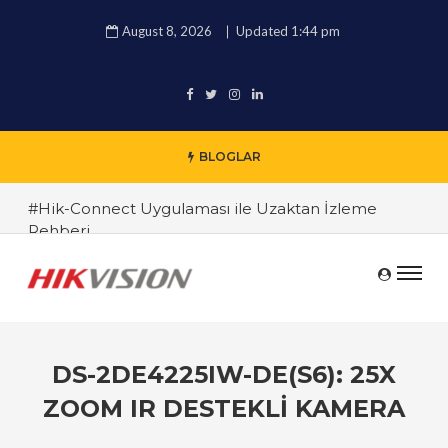
August 8, 2026
Updated 1:44 pm
BLOGLAR
#Hik-Connect Uygulaması ile Uzaktan İzleme
Rehberi
#Hikvision 4K IP Kamera İncelemesi
#Hikvision DVR ve NVR Sistemleri Arasındaki
Farklar
#Endüstriyel Güvenlik Çözümleri ile İşyerinizi
DS-2DE4225IW-DE(S6): 25X
Koruyun
ZOOM IR DESTEKLI KAMERA
#TRT Haber Güvenlik Kamerası Alırken Nelere
Dikkat Edilmeli ? Güvenlik Kamera Uzmanı Pc