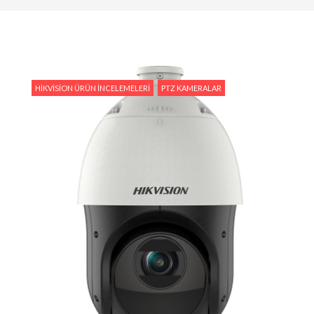
Tedarik İslam Çalık yanıtlıyor
#Hikvision Entegre Güvenlik Çözümleri ile Güvenli
Bir Gelecek
#Hikvision Bulut Tabanlı Güvenlik Sistemlerinin
HIKVISION ÜRÜN İNCELEMELERI
PTZ KAMERALAR
Avantajları
#Hikvision AI Teknolojileri ile Güvenlikte Yeni
Dönem
#Yapay Zeka Destekli Kamera Sistemlerinin
Avantajları
#Hikvision Akıllı Video İzleme: Özellikler ve
Avantajlar