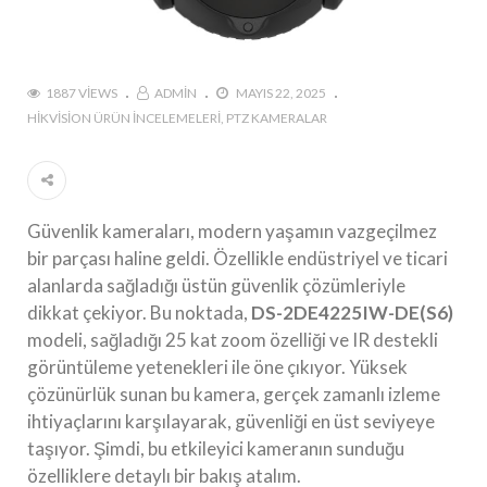
1887 VIEWS
ADMIN
MAYIS 22, 2025
HIKVISION ÜRÜN İNCELEMELERI
PTZ KAMERALAR
Güvenlik kameraları, modern yaşamın vazgeçilmez
bir parçası haline geldi. Özellikle endüstriyel ve ticari
alanlarda sağladığı üstün güvenlik çözümleriyle
dikkat çekiyor. Bu noktada,
DS-2DE4225IW-DE(S6)
modeli, sağladığı 25 kat zoom özelliği ve IR destekli
görüntüleme yetenekleri ile öne çıkıyor. Yüksek
çözünürlük sunan bu kamera, gerçek zamanlı izleme
ihtiyaçlarını karşılayarak, güvenliği en üst seviyeye
taşıyor. Şimdi, bu etkileyici kameranın sunduğu
özelliklere detaylı bir bakış atalım.