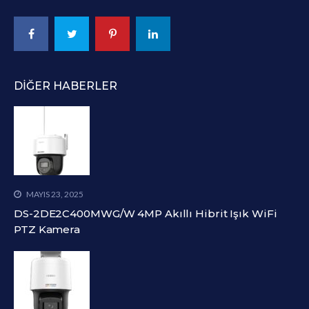
DIĞER HABERLER
MAYIS 23, 2025
DS-2DE2C400MWG/W 4MP Akıllı Hibrit Işık WiFi
PTZ Kamera