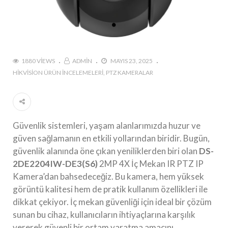
1880 VIEWS
ADMIN
MAYIS 23, 2025
HIKVISION ÜRÜN İNCELEMELERI
PTZ KAMERALAR
Güvenlik sistemleri, yaşam alanlarımızda huzur ve
güven sağlamanın en etkili yollarından biridir. Bugün,
güvenlik alanında öne çıkan yeniliklerden biri olan
DS-
2DE2204IW-DE3(S6)
2MP 4X İç Mekan IR PTZ IP
Kamera’dan bahsedeceğiz. Bu kamera, hem yüksek
görüntü kalitesi hem de pratik kullanım özellikleri ile
dikkat çekiyor. İç mekan güvenliği için ideal bir çözüm
sunan bu cihaz, kullanıcıların ihtiyaçlarına karşılık
vererek güvenli bir ortam yaratma amacını