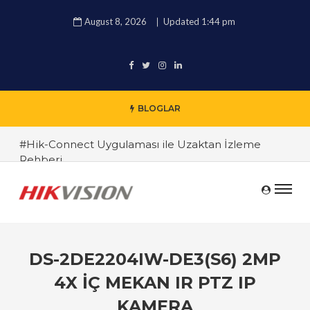
August 8, 2026
Updated 1:44 pm
BLOGLAR
#Hik-Connect Uygulaması ile Uzaktan İzleme
Rehberi
#Hikvision 4K IP Kamera İncelemesi
#Hikvision DVR ve NVR Sistemleri Arasındaki
Farklar
#Endüstriyel Güvenlik Çözümleri ile İşyerinizi
DS-2DE2204IW-DE3(S6) 2MP
Koruyun
4X İÇ MEKAN IR PTZ IP
#TRT Haber Güvenlik Kamerası Alırken Nelere
KAMERA
Dikkat Edilmeli ? Güvenlik Kamera Uzmanı Pc