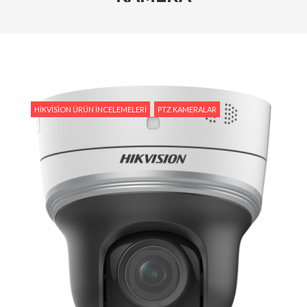
Tedarik İslam Çalık yanıtlıyor
#Hikvision Entegre Güvenlik Çözümleri ile Güvenli
Bir Gelecek
#Hikvision Bulut Tabanlı Güvenlik Sistemlerinin
Avantajları
HIKVISION ÜRÜN İNCELEMELERI
PTZ KAMERALAR
#Hikvision AI Teknolojileri ile Güvenlikte Yeni
Dönem
#Yapay Zeka Destekli Kamera Sistemlerinin
Avantajları
#Hikvision Akıllı Video İzleme: Özellikler ve
Avantajlar