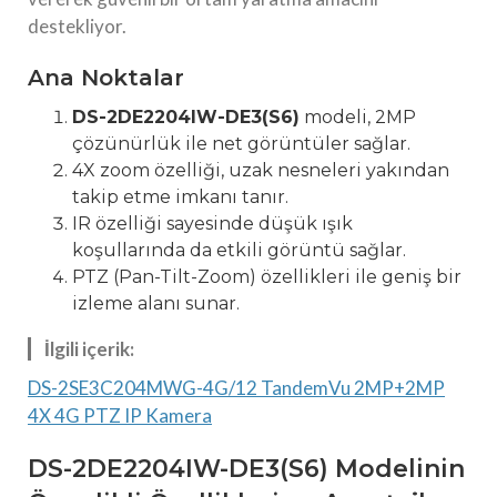
destekliyor.
Ana Noktalar
DS-2DE2204IW-DE3(S6)
modeli, 2MP
çözünürlük ile net görüntüler sağlar.
4X zoom özelliği, uzak nesneleri yakından
takip etme imkanı tanır.
IR özelliği sayesinde düşük ışık
koşullarında da etkili görüntü sağlar.
PTZ (Pan-Tilt-Zoom) özellikleri ile geniş bir
izleme alanı sunar.
İlgili içerik:
DS-2SE3C204MWG-4G/12 TandemVu 2MP+2MP
4X 4G PTZ IP Kamera
DS-2DE2204IW-DE3(S6) Modelinin