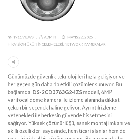
1911 VIEWS
ADMIN
MAYIS 22, 2025
HIKVISION ÜRÜN İNCELEMELERI
NETWORK KAMERALAR
Günümüzde güvenlik teknolojileri hızla gelişiyor ve
her geçen gün daha da etkili çözümler sunuyor. Bu
bağlamda,
DS-2CD3763G2-IZS
modeli, 6MP
varifocal dome kamera ile izleme alanında dikkat
çeken bir seçenek haline geliyor. Ayrıntılı izleme
yetenekleri ile herkesin güvende hissetmesini
sağlıyor. Yüksek çözünürlüğü, esnek montaj imkanı ve
akıllı özellikleri sayesinde, hem ticari alanlar hem de
evler için ideal bir çözüm sunuyor. Bu yazımızda, bu