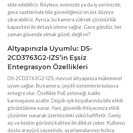
elde edebiliriz. Böylece, evimizde ya da iş yerimizde,
gece saatlerinde bile güvenliğimizi en üst düzeye
çıkarabiliriz. Ayrıca, bu kamera yüksek çözünürlük
kapasitesi ile detaylı izleme sağlar. Gece gündüz, her
zaman güvende olmak güzel, değil mi?
Altyapınızla Uyumlu: DS-
2CD3763G2-IZS’in Eşsiz
Entegrasyon Özellikleri
DS-2CD3763G2-IZS, mevcut altyapınıza mükemmel
uyum sağlar. Bu kamera, çeşitli sistemlerle kolayca
entegre olur. Özellikle PoE yeteneği, kablo
karmaşasını azaltır. Düşük ışık koşullarında bile etkili
görüntüleme sunar. Yani, güvenlik ihtiyacınıza etkili
çözümler sunarak üzerinizdeki yükü hafifletir. Geniş
açı ve keskin görüntü kalitesi ile dikkat çeker. Kullanıcı
dostu arayüzü sayesinde, ayarlamalarınızı hızlıca