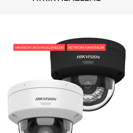
Tedarik İslam Çalık yanıtlıyor
#Hikvision Entegre Güvenlik Çözümleri ile Güvenli
Bir Gelecek
#Hikvision Bulut Tabanlı Güvenlik Sistemlerinin
Avantajları
HIKVISION ÜRÜN İNCELEMELERI
NETWORK KAMERALAR
#Hikvision AI Teknolojileri ile Güvenlikte Yeni
Dönem
#Yapay Zeka Destekli Kamera Sistemlerinin
Avantajları
#Hikvision Akıllı Video İzleme: Özellikler ve
Avantajlar