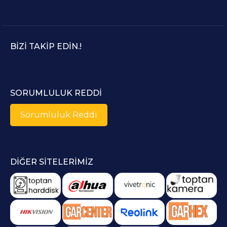
BIZI TAKIP EDIN.!
SORUMLULUK REDDI
Sorumluluk Reddi
DIĞER SITELERIMIZ