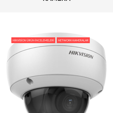
Tedarik İslam Çalık yanıtlıyor
#Hikvision Entegre Güvenlik Çözümleri ile Güvenli
Bir Gelecek
#Hikvision Bulut Tabanlı Güvenlik Sistemlerinin
Avantajları
HIKVISION ÜRÜN İNCELEMELERI
NETWORK KAMERALAR
#Hikvision AI Teknolojileri ile Güvenlikte Yeni
Dönem
#Yapay Zeka Destekli Kamera Sistemlerinin
Avantajları
#Hikvision Akıllı Video İzleme: Özellikler ve
Avantajlar