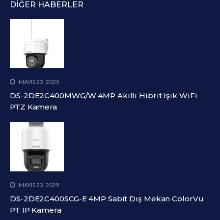
DIĞER HABERLER
MAYIS 23, 2025
DS-2DE2C400MWG/W 4MP Akıllı Hibrit Işık WiFi
PTZ Kamera
MAYIS 23, 2025
DS-2DE2C400SCG-E 4MP Sabit Dış Mekan ColorVu
PT IP Kamera