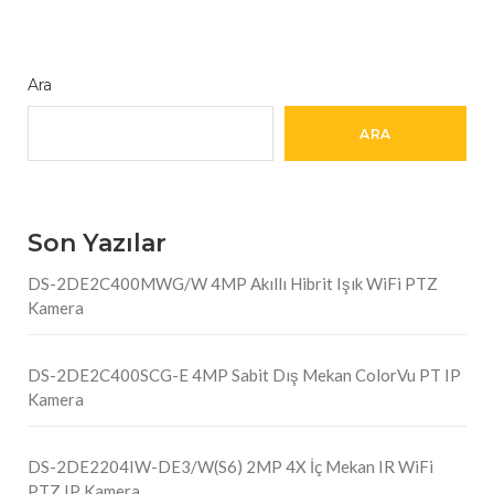
Ara
ARA
Son Yazılar
DS-2DE2C400MWG/W 4MP Akıllı Hibrit Işık WiFi PTZ
Kamera
DS-2DE2C400SCG-E 4MP Sabit Dış Mekan ColorVu PT IP
Kamera
DS-2DE2204IW-DE3/W(S6) 2MP 4X İç Mekan IR WiFi
PTZ IP Kamera