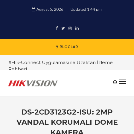
August 5, 2026
Updated 1:44 pm
BLOGLAR
#Hik-Connect Uygulaması ile Uzaktan İzleme
Rehberi
#Hikvision 4K IP Kamera İncelemesi
#Hikvision DVR ve NVR Sistemleri Arasındaki
Farklar
#Endüstriyel Güvenlik Çözümleri ile İşyerinizi
DS-2CD3123G2-ISU: 2MP
Koruyun
VANDAL KORUMALI DOME
#TRT Haber Güvenlik Kamerası Alırken Nelere
KAMERA
Dikkat Edilmeli ? Güvenlik Kamera Uzmanı Pc