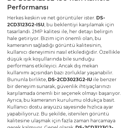
Performansı
Herkes keskin ve net görüntüler ister.
DS-
2CD3123G2-ISU
, bu beklentiyi karşılamak için
tasarlandı. 2MP kalitesi ile, her detayı belirgin
hale getiriyor. Bizim için önemli olan, bu
kameranın sağladığı görüntü kalitesinin,
kullanıcı deneyimini nasıl etkilediğidir. Özellikle
düşük ışık koşullarında bile sunduğu
performans etkileyici. Ancak dış mekan
kullanımı açısından bazı zorluklar yaşanabilir.
Bununla birlikte,
DS-2CD3023G2-IU
ile benzer
bir deneyim sunarak, güvenlik ihtiyaçlarınızı
karşılamada önemli bir seçenek olmayı başarıyor.
Ayrıca, bu kameranın kurulumu oldukça basit.
Kullanıcı dostu arayüzü sayesinde hızlıca ayar
yapabiliyoruz. Bu şekilde, istenilen görüntü
kalitesine ulaşmak için fazla zaman harcamaya
gerek kalmıyor. Genel olarak,
DS-2CD3123G2-