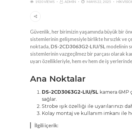
1920 VIEWS
ADMIN
MAYIS 22, 2025
HIKVISIO
Güvenlik, her birimizin yaşamında büyük bir ön
sistemlerinin gelişmesiyle birlikte hırsızlık ve 
noktada,
DS-2CD3063G2-LIU/SL
modelinin su
sistemlerinin vazgeçilmez bir parçası olarak ka
uyarı özellikleriyle, hem ev hem de iş yerlerin
Ana Noktalar
DS-2CD3063G2-LIU/SL
kamera 6MP ç
sağlar.
Strobe ışık özelliği ile uyarılarınızı dah
Kolay montaj ve kullanım imkanı ile h
İlgili içerik: