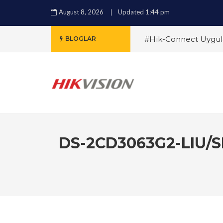
August 8, 2026
Updated 1:44 pm
#Hik-Connect Uygula
BLOGLAR
Sistemleri Arasındaki 
Alırken Nelere Dikkat
Çözümleri ile Güvenli
ile Güvenlikte Yeni 
Özellikler ve Avantajla
DS-2CD3063G2-LIU/S