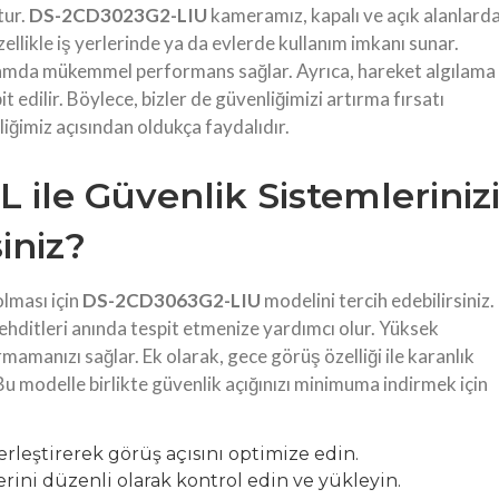
tur.
DS-2CD3023G2-LIU
kameramız, kapalı ve açık alanlard
zellikle iş yerlerinde ya da evlerde kullanım imkanı sunar.
rtamda mükemmel performans sağlar. Ayrıca, hareket algılama
t edilir. Böylece, bizler de güvenliğimizi artırma fırsatı
iğimiz açısından oldukça faydalıdır.
ile Güvenlik Sistemleriniz
iniz?
olması için
DS-2CD3063G2-LIU
modelini tercih edebilirsiniz.
ehditleri anında tespit etmenize yardımcı olur. Yüksek
mamanızı sağlar. Ek olarak, gece görüş özelliği ile karanlık
Bu modelle birlikte güvenlik açığınızı minimuma indirmek için
leştirerek görüş açısını optimize edin.
ini düzenli olarak kontrol edin ve yükleyin.