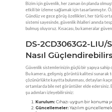
Bizim için güvenlik, her zaman ön planda olmuş
etkili bir izleme sağlamak için tasarlanmıştır. Ö
Gündüz ve gece görüş özellikleri, her türlü o
sistemi sayesinde, güvenlik ihlalleri anında tespi
bulmuş oluyoruz. Kısacası, bu kameralar güvenl
DS-2CD3063G2-LIU/SL 
Nasıl Güçlendirebilirs
Güvenlik sistemlerinizin güçlü bir yapıya sahip 
Bu kamera, gelişmiş görüntü kalitesi sunarak t
çözünürlükte kayıtta bulunması, detayları kaçır
ortamlarda bile net görüntüler elde edersiniz. 
şu adımları izleyebilirsiniz:
Kurulum:
Cihazı uygun bir konuma yer
Güncellemeler:
Yazılım güncellemeler