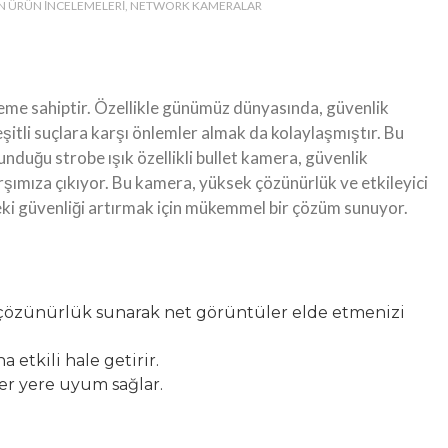
N ÜRÜN İNCELEMELERI
NETWORK KAMERALAR
eme sahiptir. Özellikle günümüz dünyasında, güvenlik
çeşitli suçlara karşı önlemler almak da kolaylaşmıştır. Bu
nduğu strobe ışık özellikli bullet kamera, güvenlik
rşımıza çıkıyor. Bu kamera, yüksek çözünürlük ve etkileyici
deki güvenliği artırmak için mükemmel bir çözüm sunuyor.
özünürlük sunarak net görüntüler elde etmenizi
a etkili hale getirir.
er yere uyum sağlar.