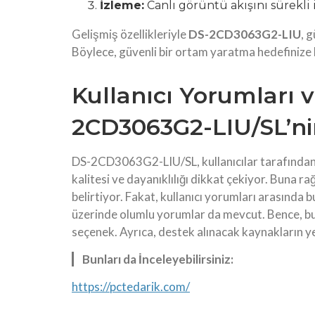
İzleme:
Canlı görüntü akışını sürekli i
Gelişmiş özellikleriyle
DS-2CD3063G2-LIU
, 
Böylece, güvenli bir ortam yaratma hedefinize
Kullanıcı Yorumları 
2CD3063G2-LIU/SL’ni
DS-2CD3063G2-LIU/SL, kullanıcılar tarafından b
kalitesi ve dayanıklılığı dikkat çekiyor. Buna r
belirtiyor. Fakat, kullanıcı yorumları arasında 
üzerinde olumlu yorumlar da mevcut. Bence, bu
seçenek. Ayrıca, destek alınacak kaynakların ye
Bunları da İnceleyebilirsiniz:
https://pctedarik.com/