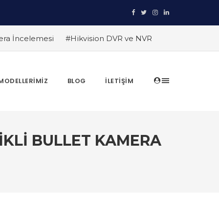
era İncelemesi
#Hikvision DVR ve NVR
ruyun
#TRT Haber Güvenlik Kamerası
anıtlıyor
#Hikvision Entegre Güvenlik
in Avantajları
#Hikvision AI Teknolojileri
MODELLERIMIZ
BLOG
İLETIŞIM
ları
#Hikvision Akıllı Video İzleme:
LIKLI BULLET KAMERA