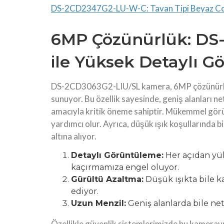
DS-2CD2347G2-LU-W-C: Tavan Tipi Beyaz C
6MP Çözünürlük: DS
ile Yüksek Detaylı 
DS-2CD3063G2-LIU/SL kamera, 6MP çözünürlüğü 
sunuyor. Bu özellik sayesinde, geniş alanları net
amacıyla kritik öneme sahiptir. Mükemmel görü
yardımcı olur. Ayrıca, düşük ışık koşullarında b
altına alıyor.
Detaylı Görüntüleme:
Her açıdan yük
kaçırmamıza engel oluyor.
Gürültü Azaltma:
Düşük ışıkta bile k
ediyor.
Uzun Menzil:
Geniş alanlarda bile net
Özellikle güvenlik sistemlerimizde bu kamerayı 