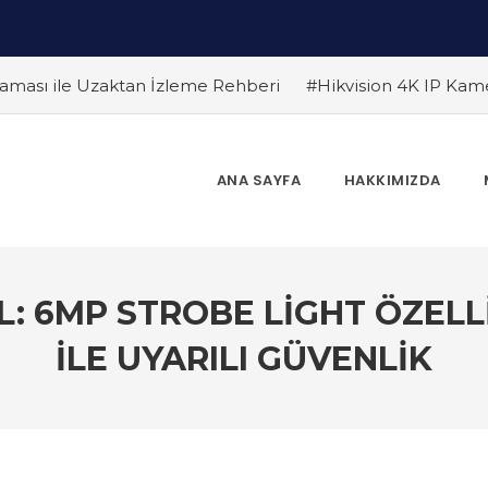
ması ile Uzaktan İzleme Rehberi
#Hikvision 4K IP Kam
Farklar
#Endüstriyel Güvenlik Çözümleri ile İşyerinizi Ko
 Edilmeli ? Güvenlik Kamera Uzmanı Pc Tedarik İslam Çalık y
 Bir Gelecek
#Hikvision Bulut Tabanlı Güvenlik Sistemlerin
ANA SAYFA
HAKKIMIZDA
Dönem
#Yapay Zeka Destekli Kamera Sistemlerinin Avantaj
r
L: 6MP STROBE LIGHT ÖZEL
ILE UYARILI GÜVENLIK