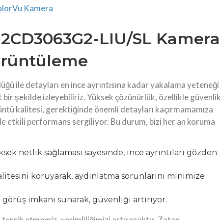
olorVu Kamera
-2CD3063G2-LIU/SL Kamera
Görüntüleme
ile detayları en ince ayrıntısına kadar yakalama yeteneği
 bir şekilde izleyebiliriz. Yüksek çözünürlük, özellikle güvenli
ntü kalitesi, gerektiğinde önemli detayları kaçırmamamıza
ile etkili performans sergiliyor. Bu durum, bizi her an koruma
sek netlik sağlaması sayesinde, ince ayrıntıları gözden
alitesini koruyarak, aydınlatma sorunlarını minimize
 görüş imkanı sunarak, güvenliği artırıyor.
tercih etmemiz, verimliliğimizi artıracaktır. Zaten