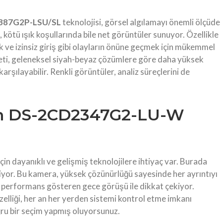
387G2P-LSU/SL
teknolojisi, görsel algılamayı önemli ölçüde
, kötü ışık koşullarında bile net görüntüler sunuyor. Özellikle
ık ve izinsiz giriş gibi olayların önüne geçmek için mükemmel
yeti, geleneksel siyah-beyaz çözümlere göre daha yüksek
 karşılayabilir. Renkli görüntüler, analiz süreçlerini de
den DS-2CD2347G2-LU-W
n dayanıklı ve gelişmiş teknolojilere ihtiyaç var. Burada
iyor. Bu kamera, yüksek çözünürlüğü sayesinde her ayrıntıyı
ile performans gösteren gece görüşü ile dikkat çekiyor.
özelliği, her an her yerden sistemi kontrol etme imkanı
ğru bir seçim yapmış oluyorsunuz.