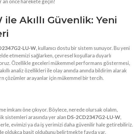
ir an önce harekete geçin!
e Akıllı Güvenlik: Yeni
ri
D2347G2-LU-W
, kullanıcı dostu bir sistem sunuyor. Bu yeni
lde etmemizi sağlarken, çevresel koşullara duyarlı
liyoruz. Özellikle geceleri mükemmel performans göstermesi,
ıllı analiz özellikleri ile olay anında anında bildirim alarak
rn çözümler arayanlar için mükemmel bir tercih.
eme imkanı öne çıkıyor. Böylece, nerede olursak olalım,
lik sistemleri arasında yer alan
DS-2CD2347G2-LU-W
,
rle, evimizi ya da iş yerimizi daha güvenilir hale getirebiliriz.
 de oldukça basit olduğunu belirtmekte fayda var.