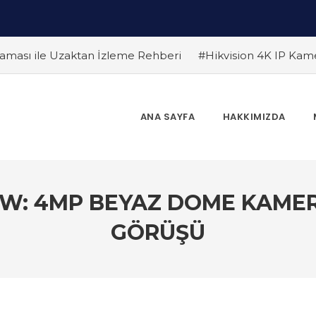
ması ile Uzaktan İzleme Rehberi
#Hikvision 4K IP Kam
Farklar
#Endüstriyel Güvenlik Çözümleri ile İşyerinizi Ko
 Edilmeli ? Güvenlik Kamera Uzmanı Pc Tedarik İslam Çalık y
 Bir Gelecek
#Hikvision Bulut Tabanlı Güvenlik Sistemlerin
ANA SAYFA
HAKKIMIZDA
Dönem
#Yapay Zeka Destekli Kamera Sistemlerinin Avantaj
r
W: 4MP BEYAZ DOME KAMER
GÖRÜŞÜ