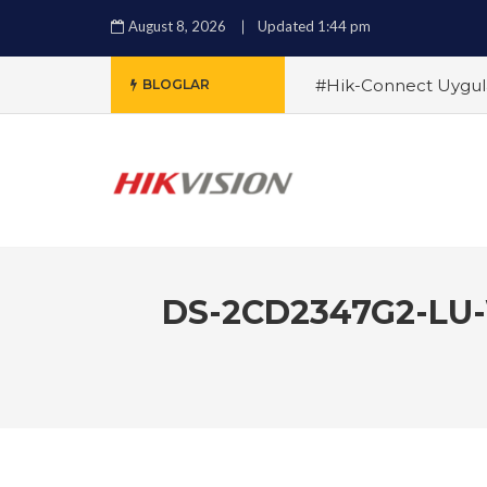
August 8, 2026
Updated 1:44 pm
#Hik-Connect Uygula
BLOGLAR
Sistemleri Arasındaki 
Alırken Nelere Dikkat
Çözümleri ile Güvenli
ile Güvenlikte Yeni 
Özellikler ve Avantajla
DS-2CD2347G2-LU-