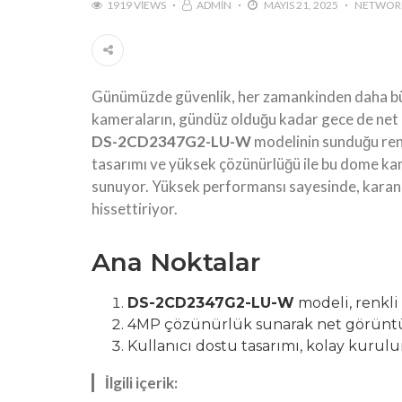
1919 VIEWS
ADMIN
MAYIS 21, 2025
NETWOR
Günümüzde güvenlik, her zamankinden daha büyü
kameraların, gündüz olduğu kadar gece de net 
DS-2CD2347G2-LU-W
modelinin sunduğu renk
tasarımı ve yüksek çözünürlüğü ile bu dome kam
sunuyor. Yüksek performansı sayesinde, karanlı
hissettiriyor.
Ana Noktalar
DS-2CD2347G2-LU-W
modeli, renkli 
4MP çözünürlük sunarak net görüntül
Kullanıcı dostu tasarımı, kolay kuru
İlgili içerik: