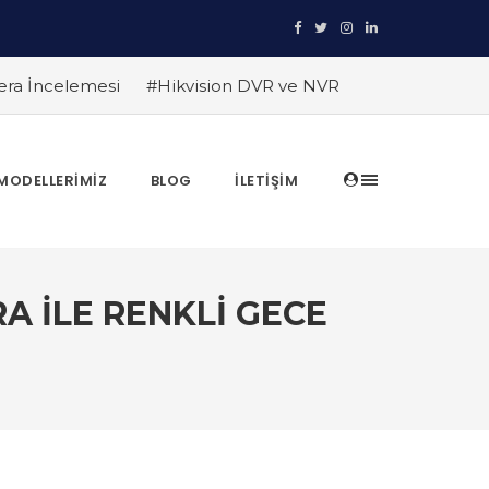
era İncelemesi
#Hikvision DVR ve NVR
ruyun
#TRT Haber Güvenlik Kamerası
anıtlıyor
#Hikvision Entegre Güvenlik
in Avantajları
#Hikvision AI Teknolojileri
MODELLERIMIZ
BLOG
İLETIŞIM
ları
#Hikvision Akıllı Video İzleme:
A ILE RENKLI GECE