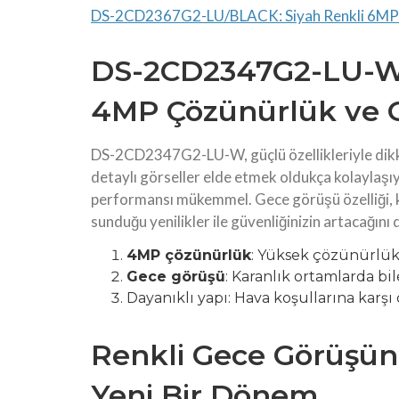
DS-2CD2367G2-LU/BLACK: Siyah Renkli 6MP
DS-2CD2347G2-LU-W’n
4MP Çözünürlük ve 
DS-2CD2347G2-LU-W, güçlü özellikleriyle dik
detaylı görseller elde etmek oldukça kolaylaşıy
performansı mükemmel. Gece görüşü özelliği, ka
sunduğu yenilikler ile güvenliğinizin artacağın
4MP çözünürlük
: Yüksek çözünürlük 
Gece görüşü
: Karanlık ortamlarda b
Dayanıklı yapı: Hava koşullarına karşı
Renkli Gece Görüşünü
Yeni Bir Dönem