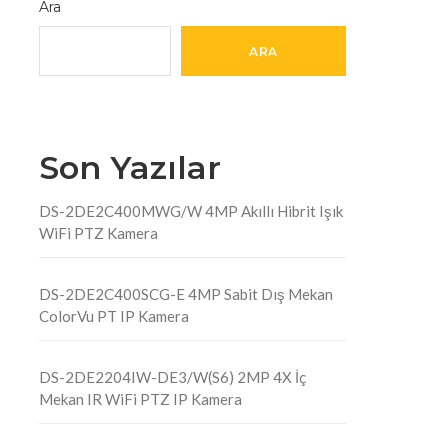
Ara
ARA
Son Yazılar
DS-2DE2C400MWG/W 4MP Akıllı Hibrit Işık
WiFi PTZ Kamera
DS-2DE2C400SCG-E 4MP Sabit Dış Mekan
ColorVu PT IP Kamera
DS-2DE2204IW-DE3/W(S6) 2MP 4X İç
Mekan IR WiFi PTZ IP Kamera