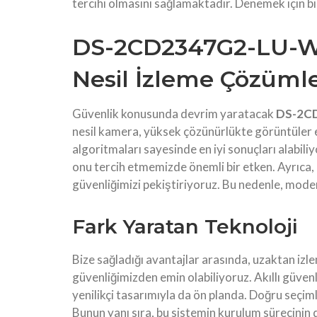
tercihi olmasını sağlamaktadır. Denemek için b
DS-2CD2347G2-LU-W il
Nesil İzleme Çözümle
Güvenlik konusunda devrim yaratacak
DS-2C
nesil kamera, yüksek çözünürlükte görüntüler e
algoritmaları sayesinde en iyi sonuçları alabi
onu tercih etmemizde önemli bir etken. Ayrıca, ak
güvenliğimizi pekiştiriyoruz. Bu nedenle, mode
Fark Yaratan Teknoloji
Bize sağladığı avantajlar arasında, uzaktan izl
güvenliğimizden emin olabiliyoruz. Akıllı güven
yenilikçi tasarımıyla da ön planda. Doğru seçimle
Bunun yanı sıra, bu sistemin kurulum sürecinin