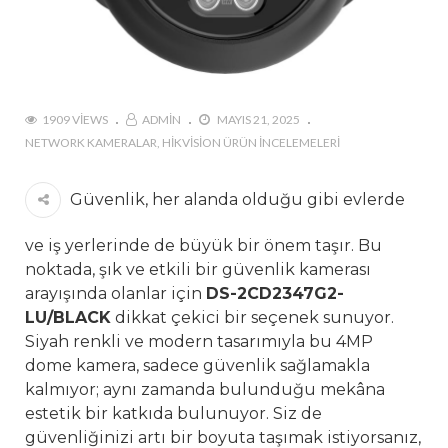
1909 VIEWS
ADMIN
MAYIS 21, 2025
NETWORK KAMERALAR
HIKVISION ÜRÜN İNCELEMELERI
Güvenlik, her alanda olduğu gibi evlerde
ve iş yerlerinde de büyük bir önem taşır. Bu
noktada, şık ve etkili bir güvenlik kamerası
arayışında olanlar için
DS-2CD2347G2-
LU/BLACK
dikkat çekici bir seçenek sunuyor.
Siyah renkli ve modern tasarımıyla bu 4MP
dome kamera, sadece güvenlik sağlamakla
kalmıyor; aynı zamanda bulunduğu mekâna
estetik bir katkıda bulunuyor. Siz de
güvenliğinizi artı bir boyuta taşımak istiyorsanız,