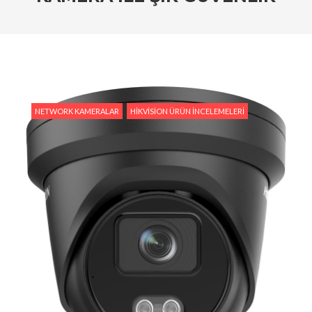
Tedarik İslam Çalık yanıtlıyor
#Hikvision Entegre Güvenlik Çözümleri ile Güvenli
Bir Gelecek
#Hikvision Bulut Tabanlı Güvenlik Sistemlerinin
Avantajları
NETWORK KAMERALAR
HIKVISION ÜRÜN İNCELEMELERI
#Hikvision AI Teknolojileri ile Güvenlikte Yeni
Dönem
#Yapay Zeka Destekli Kamera Sistemlerinin
Avantajları
#Hikvision Akıllı Video İzleme: Özellikler ve
Avantajlar