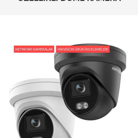
Tedarik İslam Çalık yanıtlıyor
#Hikvision Entegre Güvenlik Çözümleri ile Güvenli
Bir Gelecek
#Hikvision Bulut Tabanlı Güvenlik Sistemlerinin
Avantajları
NETWORK KAMERALAR
HIKVISION ÜRÜN İNCELEMELERI
#Hikvision AI Teknolojileri ile Güvenlikte Yeni
Dönem
#Yapay Zeka Destekli Kamera Sistemlerinin
Avantajları
#Hikvision Akıllı Video İzleme: Özellikler ve
Avantajlar