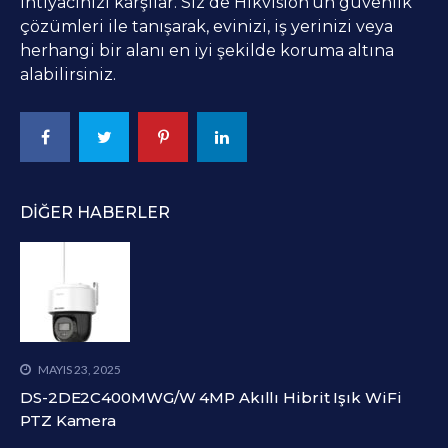
ihtiyacınızı karşılar. Siz de Hikvision’un güvenlik
çözümleri ile tanışarak, evinizi, iş yerinizi veya
herhangi bir alanı en iyi şekilde koruma altına
alabilirsiniz.
DIĞER HABERLER
MAYIS 23, 2025
DS-2DE2C400MWG/W 4MP Akıllı Hibrit Işık WiFi
PTZ Kamera