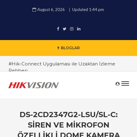
August 6, 2026
Updated 1:44 pm
BLOGLAR
#Hik-Connect Uygulaması ile Uzaktan İzleme
Rehberi
#Hikvision 4K IP Kamera İncelemesi
#Hikvision DVR ve NVR Sistemleri Arasındaki
Farklar
#Endüstriyel Güvenlik Çözümleri ile İşyerinizi
DS-2CD2347G2-LSU/SL-C:
Koruyun
SIREN VE MIKROFON
#TRT Haber Güvenlik Kamerası Alırken Nelere
ÖZELLIKLI DOME KAMERA
Dikkat Edilmeli ? Güvenlik Kamera Uzmanı Pc