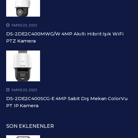
MAYIS 23, 2025
DS-2DE2C400MWG/W 4MP Akıllı Hibrit Işık WiFi
PTZ Kamera
MAYIS 23, 2025
DS-2DE2C400SCG-E 4MP Sabit Dış Mekan ColorVu
PT IP Kamera
SON EKLENENLER