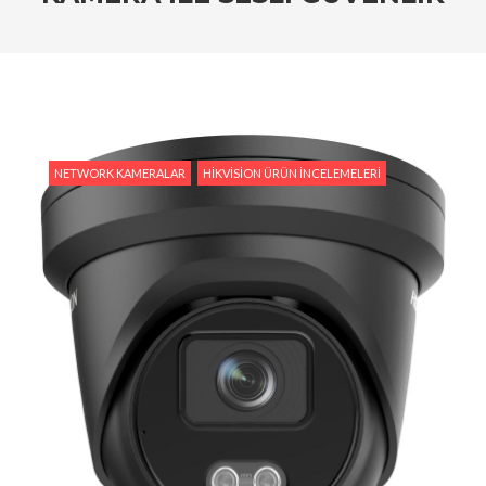
Tedarik İslam Çalık yanıtlıyor
#Hikvision Entegre Güvenlik Çözümleri ile Güvenli
Bir Gelecek
#Hikvision Bulut Tabanlı Güvenlik Sistemlerinin
Avantajları
NETWORK KAMERALAR
HIKVISION ÜRÜN İNCELEMELERI
#Hikvision AI Teknolojileri ile Güvenlikte Yeni
Dönem
#Yapay Zeka Destekli Kamera Sistemlerinin
Avantajları
#Hikvision Akıllı Video İzleme: Özellikler ve
Avantajlar