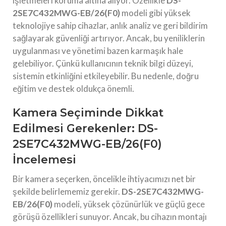
işletmeleri koruma altına alıyor. Özellikle
DS-
2SE7C432MWG-EB/26(F0)
modeli gibi yüksek
teknolojiye sahip cihazlar, anlık analiz ve geri bildirim
sağlayarak güvenliği artırıyor. Ancak, bu yeniliklerin
uygulanması ve yönetimi bazen karmaşık hale
gelebiliyor. Çünkü kullanıcının teknik bilgi düzeyi,
sistemin etkinliğini etkileyebilir. Bu nedenle, doğru
eğitim ve destek oldukça önemli.
Kamera Seçiminde Dikkat
Edilmesi Gerekenler: DS-
2SE7C432MWG-EB/26(F0)
İncelemesi
Bir kamera seçerken, öncelikle ihtiyacımızı net bir
şekilde belirlememiz gerekir.
DS-2SE7C432MWG-
EB/26(F0)
modeli, yüksek çözünürlük ve güçlü gece
görüşü özellikleri sunuyor. Ancak, bu cihazın montajı