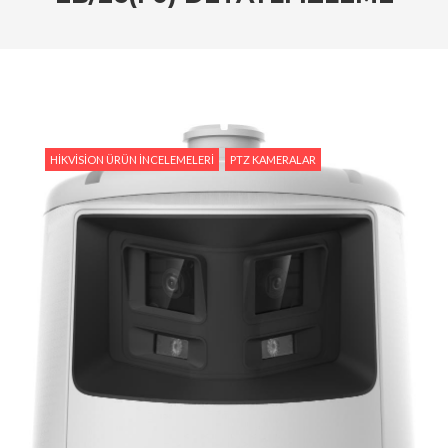
Tedarik İslam Çalık yanıtlıyor
#Hikvision Entegre Güvenlik Çözümleri ile Güvenli
Bir Gelecek
#Hikvision Bulut Tabanlı Güvenlik Sistemlerinin
Avantajları
HIKVISION ÜRÜN İNCELEMELERI
PTZ KAMERALAR
#Hikvision AI Teknolojileri ile Güvenlikte Yeni
Dönem
#Yapay Zeka Destekli Kamera Sistemlerinin
Avantajları
#Hikvision Akıllı Video İzleme: Özellikler ve
Avantajlar