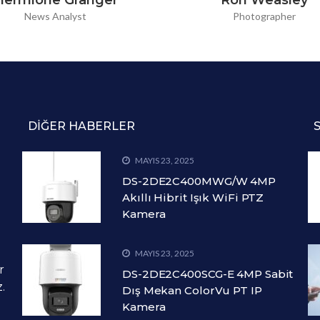
Hermione Granger
Ron Weasley
News Analyst
Photographer
DIĞER HABERLER
MAYIS 23, 2025
DS-2DE2C400MWG/W 4MP
Akıllı Hibrit Işık WiFi PTZ
Kamera
MAYIS 23, 2025
r
DS-2DE2C400SCG-E 4MP Sabit
.
Dış Mekan ColorVu PT IP
Kamera