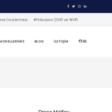
era İncelemesi
#Hikvision DVR ve NVR
ruyun
#TRT Haber Güvenlik Kamerası
anıtlıyor
#Hikvision Entegre Güvenlik
in Avantajları
#Hikvision AI Teknolojileri
MODELLERIMIZ
BLOG
İLETIŞIM
ları
#Hikvision Akıllı Video İzleme: