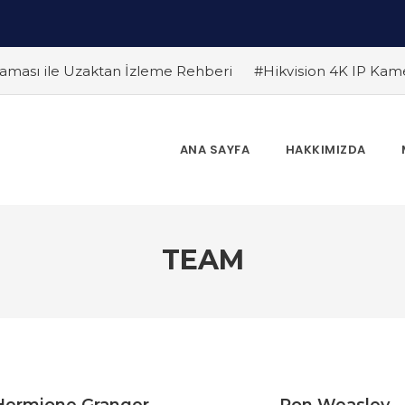
ması ile Uzaktan İzleme Rehberi
#Hikvision 4K IP Kam
Farklar
#Endüstriyel Güvenlik Çözümleri ile İşyerinizi Ko
 Edilmeli ? Güvenlik Kamera Uzmanı Pc Tedarik İslam Çalık y
 Bir Gelecek
#Hikvision Bulut Tabanlı Güvenlik Sistemlerin
ANA SAYFA
HAKKIMIZDA
Dönem
#Yapay Zeka Destekli Kamera Sistemlerinin Avantaj
r
TEAM