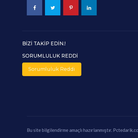
BIZI TAKIP EDIN.!
SORUMLULUK REDDI
Sorumluluk Reddi
Bu site bilgilendirme amaçlı hazırlanmıştır.
Pctedarik.c