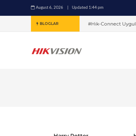
August 6, 2026
Updated 1:44 pm
#Hik-Connect Uygula
BLOGLAR
Sistemleri Arasındaki 
Alırken Nelere Dikkat
Çözümleri ile Güvenli
ile Güvenlikte Yeni 
Özellikler ve Avantajla