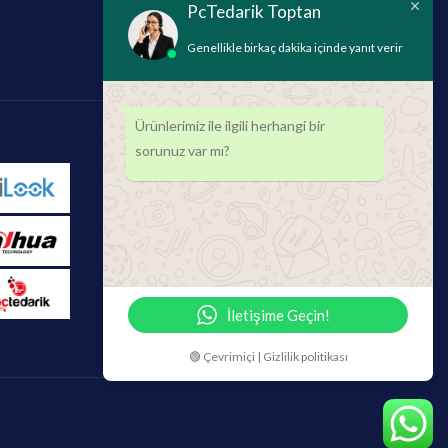
PcTedarik Toptan
Genellikle birkaç dakika içinde yanıt verir
Ürünlerimiz ile ilgili herhangi bir
sorunuz var mı?
İletişime Geçin!
🟢 Çevrimiçi | Gizlilik politikası