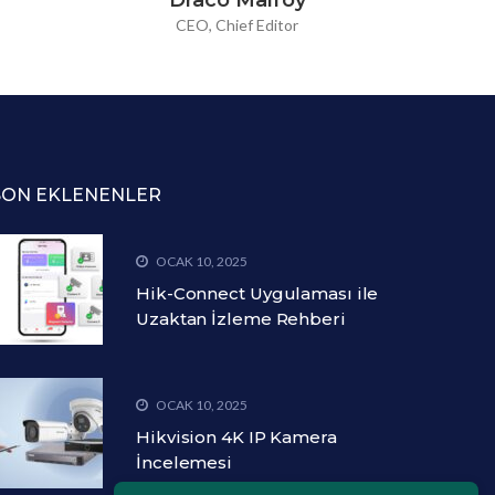
Draco Malfoy
CEO, Chief Editor
SON EKLENENLER
OCAK 10, 2025
Hik-Connect Uygulaması ile
Uzaktan İzleme Rehberi
OCAK 10, 2025
Hikvision 4K IP Kamera
İncelemesi