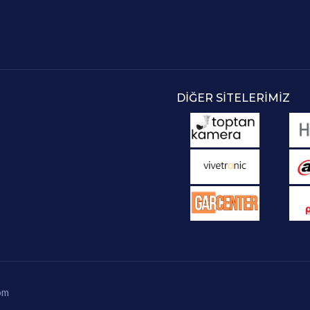
DIĞER SITELERIMIZ
om